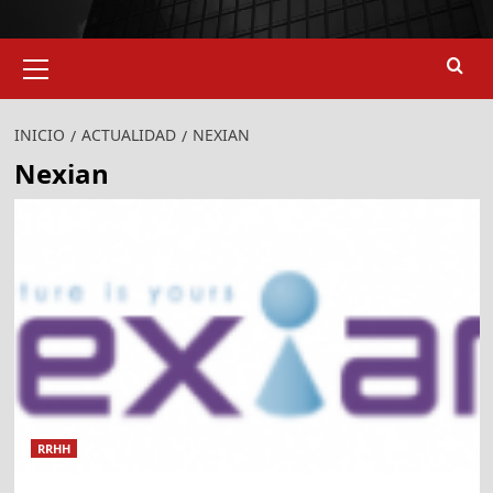
Menú
primario
INICIO
ACTUALIDAD
NEXIAN
Nexian
924
907
RRHH