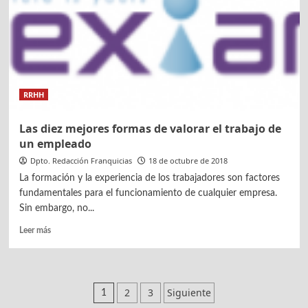
de
talento
en
la
empresa,
por
Nexian
RRHH
Las diez mejores formas de valorar el trabajo de
un empleado
Dpto. Redacción Franquicias
18 de octubre de 2018
La formación y la experiencia de los trabajadores son factores
fundamentales para el funcionamiento de cualquier empresa.
Sin embargo, no...
Leer
Leer más
más
sobre
Las
diez
Paginación
2
3
Siguiente
1
mejores
formas