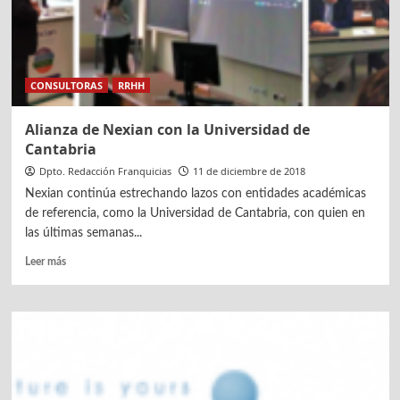
CONSULTORAS
RRHH
Alianza de Nexian con la Universidad de
Cantabria
Dpto. Redacción Franquicias
11 de diciembre de 2018
Nexian continúa estrechando lazos con entidades académicas
de referencia, como la Universidad de Cantabria, con quien en
las últimas semanas...
Leer
Leer más
más
sobre
Alianza
de
Nexian
con
la
Universidad