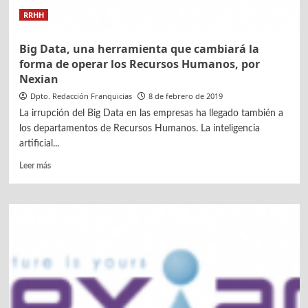
RRHH
Big Data, una herramienta que cambiará la
forma de operar los Recursos Humanos, por
Nexian
Dpto. Redacción Franquicias
8 de febrero de 2019
La irrupción del Big Data en las empresas ha llegado también a
los departamentos de Recursos Humanos. La inteligencia
artificial...
Leer
Leer más
más
sobre
Big
Data,
una
herramienta
que
cambiará
la
forma
de