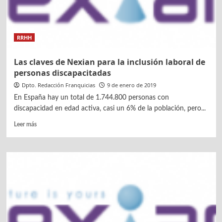
operar
los
Recursos
RRHH
Humanos,
por
Nexian
Las claves de Nexian para la inclusión laboral de
personas discapacitadas
Dpto. Redacción Franquicias
9 de enero de 2019
En España hay un total de 1.744.800 personas con
discapacidad en edad activa, casi un 6% de la población, pero...
Leer
Leer más
más
sobre
Las
claves
de
Nexian
para
la
inclusión
laboral