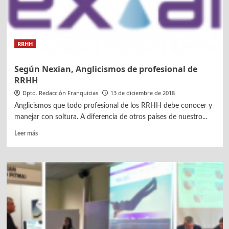
de
personas
discapacitadas
RRHH
Según Nexian, Anglicismos de profesional de
RRHH
Dpto. Redacción Franquicias
13 de diciembre de 2018
Anglicismos que todo profesional de los RRHH debe conocer y
manejar con soltura. A diferencia de otros países de nuestro...
Leer
Leer más
más
sobre
Según
Nexian,
Anglicismos
de
profesional
de
RRHH