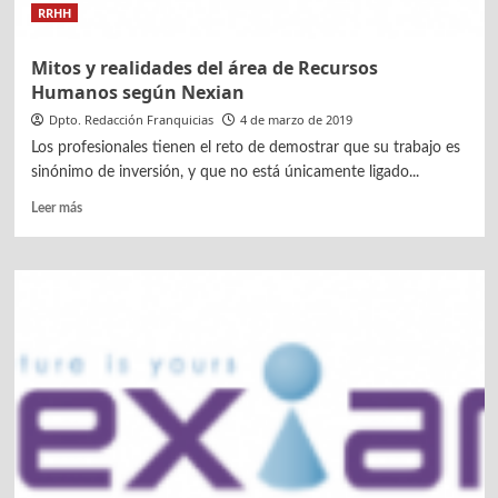
RRHH
Mitos y realidades del área de Recursos
Humanos según Nexian
Dpto. Redacción Franquicias
4 de marzo de 2019
Los profesionales tienen el reto de demostrar que su trabajo es
sinónimo de inversión, y que no está únicamente ligado...
Leer
Leer más
más
sobre
Mitos
y
realidades
del
área
de
Recursos
Humanos
según
Nexian