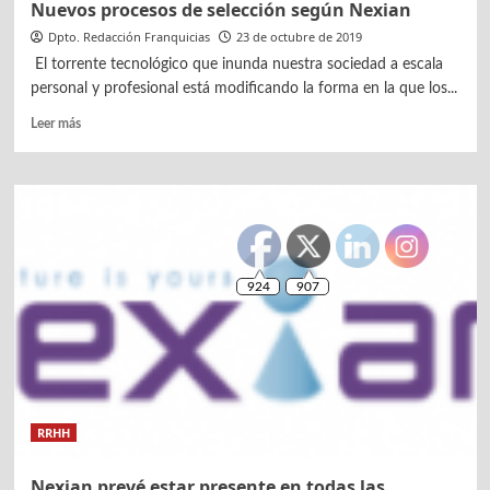
Nuevos procesos de selección según Nexian
Dpto. Redacción Franquicias
23 de octubre de 2019
El torrente tecnológico que inunda nuestra sociedad a escala
personal y profesional está modificando la forma en la que los...
Leer
Leer más
más
sobre
Nuevos
procesos
de
selección
según
Nexian
RRHH
Nexian prevé estar presente en todas las