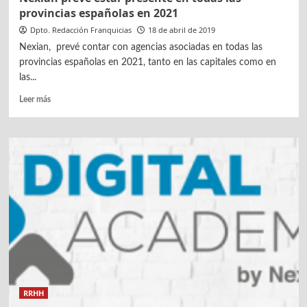
provincias españolas en 2021
Dpto. Redacción Franquicias
18 de abril de 2019
Nexian, prevé contar con agencias asociadas en todas las
provincias españolas en 2021, tanto en las capitales como en
las...
Leer
Leer más
más
sobre
Nexian
prevé
estar
presente
en
todas
las
provincias
españolas
en
2021
RRHH