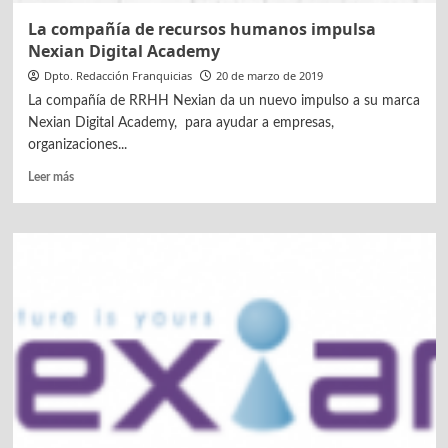
La compañía de recursos humanos impulsa
Nexian Digital Academy
Dpto. Redacción Franquicias
20 de marzo de 2019
La compañía de RRHH Nexian da un nuevo impulso a su marca
Nexian Digital Academy, para ayudar a empresas,
organizaciones...
Leer
Leer más
más
sobre
La
compañía
de
recursos
humanos
impulsa
Nexian
Digital
Academy