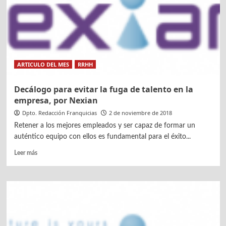
de
Cantabria
ARTICULO DEL MES
RRHH
Decálogo para evitar la fuga de talento en la
empresa, por Nexian
Dpto. Redacción Franquicias
2 de noviembre de 2018
Retener a los mejores empleados y ser capaz de formar un
auténtico equipo con ellos es fundamental para el éxito...
Leer
Leer más
más
sobre
Decálogo
para
evitar
la
fuga