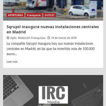
apertura
en
Madrid
APERTURAS
Franquicia
OUTLET
Sqrups! inaugura nuevas instalaciones centrales
en Madrid
Dpto. Redacción Franquicias
19 de marzo de 2018
La compañía Sqrups! inaugura hoy sus nuevas instalaciones
centrales en Madrid, en las que ha invertido más de 100.000
euros...
Leer
Leer más
más
sobre
Sqrups!
inaugura
nuevas
instalaciones
centrales
en
Madrid