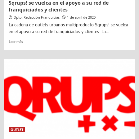
Sqrups! se vuelca en el apoyo a su red de
franquiciados y clientes
Dpto. Redacción Franquicias
1 de abril de 2020
La cadena de outlets urbanos multiproducto Sqrups! se vuelca
en el apoyo a su red de franquiciados y clientes La...
Leer
Leer más
más
sobre
Sqrups!
se
vuelca
en
el
apoyo
a
su
red
de
franquiciados
y
OUTLET
clientes