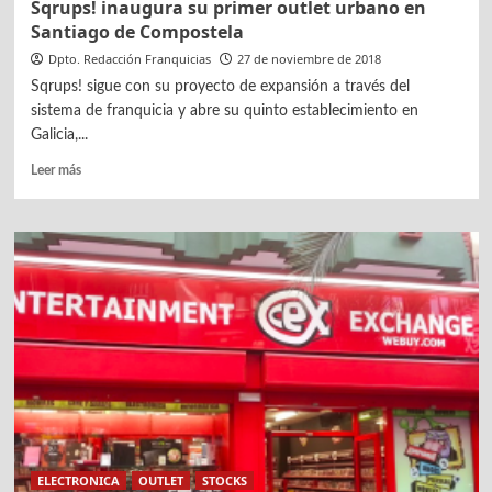
Sqrups! inaugura su primer outlet urbano en
Santiago de Compostela
Dpto. Redacción Franquicias
27 de noviembre de 2018
Sqrups! sigue con su proyecto de expansión a través del
sistema de franquicia y abre su quinto establecimiento en
Galicia,...
Leer
Leer más
más
sobre
Sqrups!
inaugura
su
primer
outlet
urbano
en
Santiago
de
Compostela
ELECTRONICA
OUTLET
STOCKS