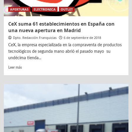
APERTURAS
ELECTRONICA
OUTLET
CeX suma 61 establecimientos en España con
una nueva apertura en Madrid
Dpto. Redacción Franquicias
6 de septiembre de 2018
CeX, la empresa especializada en la compraventa de productos
tecnológicos de segunda mano abrió el pasado mayo su
undécima tienda...
Leer
Leer más
más
sobre
CeX
suma
61
establecimientos
en
España
con
una
nueva