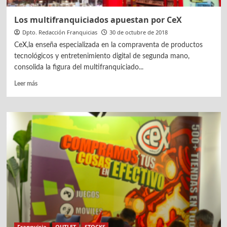
Los multifranquiciados apuestan por CeX
Dpto. Redacción Franquicias
30 de octubre de 2018
CeX,la enseña especializada en la compraventa de productos
tecnológicos y entretenimiento digital de segunda mano,
consolida la figura del multifranquiciado...
Leer
Leer más
más
sobre
Los
multifranquiciados
apuestan
por
CeX
Franquicia
OUTLET
STOCKS