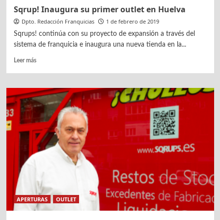
Sqrup! Inaugura su primer outlet en Huelva
Dpto. Redacción Franquicias
1 de febrero de 2019
Sqrups! continúa con su proyecto de expansión a través del
sistema de franquicia e inaugura una nueva tienda en la...
Leer
Leer más
más
sobre
Sqrup!
Inaugura
su
primer
outlet
en
Huelva
APERTURAS
OUTLET