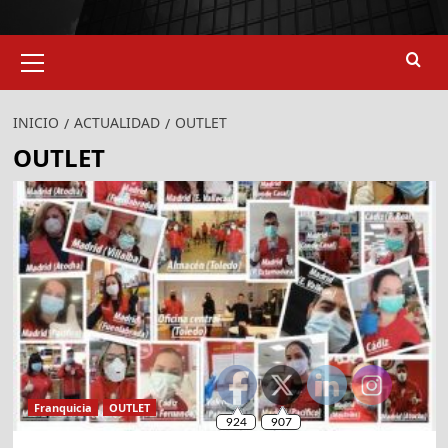
Menú
primario
INICIO
ACTUALIDAD
OUTLET
OUTLET
Franquicia
OUTLET