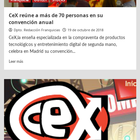
CeX reúne a más de 70 personas en su
convención anual
Dpto. Redacción Franquicias
19 de octubre de 2018
CeX,la enseña especializada en la compraventa de productos
tecnológicos y entretenimiento digital de segunda mano,
celebra en Madrid su convención...
Leer
Leer más
más
sobre
CeX
reúne
a
más
de
70
personas
en
su
convención
anual