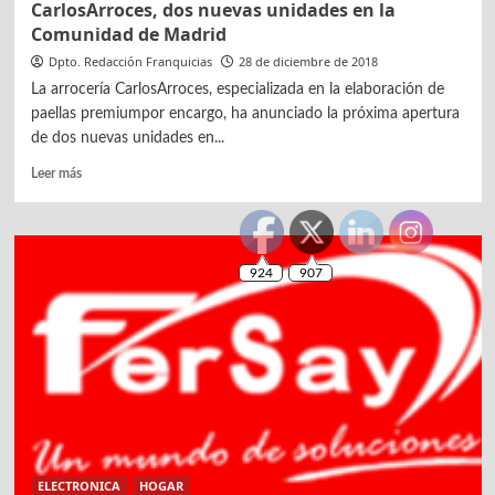
CarlosArroces, dos nuevas unidades en la
Comunidad de Madrid
Dpto. Redacción Franquicias
28 de diciembre de 2018
La arrocería CarlosArroces, especializada en la elaboración de
paellas premiumpor encargo, ha anunciado la próxima apertura
de dos nuevas unidades en...
Leer
Leer más
más
sobre
CarlosArroces,
dos
nuevas
unidades
en
la
Comunidad
de
Madrid
ELECTRONICA
HOGAR