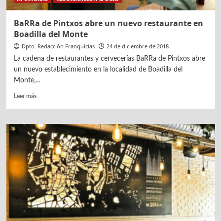
BaRRa de Pintxos abre un nuevo restaurante en
Boadilla del Monte
Dpto. Redacción Franquicias
24 de diciembre de 2018
La cadena de restaurantes y cervecerías BaRRa de Pintxos abre
un nuevo establecimiento en la localidad de Boadilla del
Monte,...
Leer
Leer más
más
sobre
BaRRa
de
Pintxos
abre
un
nuevo
restaurante
en
Boadilla
del
Monte