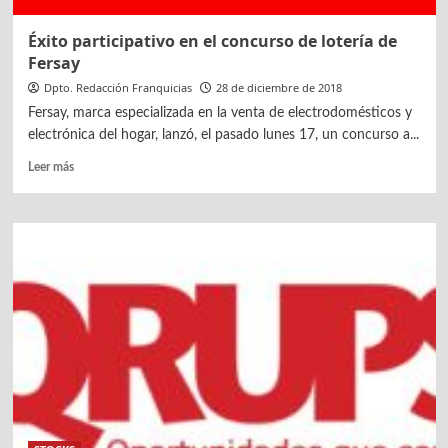
Éxito participativo en el concurso de lotería de
Fersay
Dpto. Redacción Franquicias
28 de diciembre de 2018
Fersay, marca especializada en la venta de electrodomésticos y
electrónica del hogar, lanzó, el pasado lunes 17, un concurso a...
Leer
Leer más
más
sobre
Éxito
participativo
en
el
concurso
de
lotería
de
Fersay