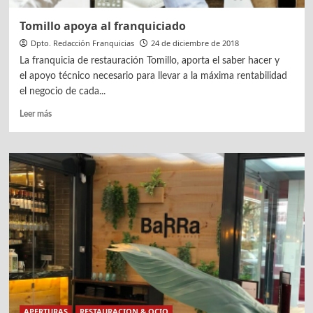
Tomillo apoya al franquiciado
Dpto. Redacción Franquicias
24 de diciembre de 2018
La franquicia de restauración Tomillo, aporta el saber hacer y
el apoyo técnico necesario para llevar a la máxima rentabilidad
el negocio de cada...
Leer
Leer más
más
sobre
Tomillo
apoya
al
franquiciado
APERTURAS
RESTAURACION & OCIO