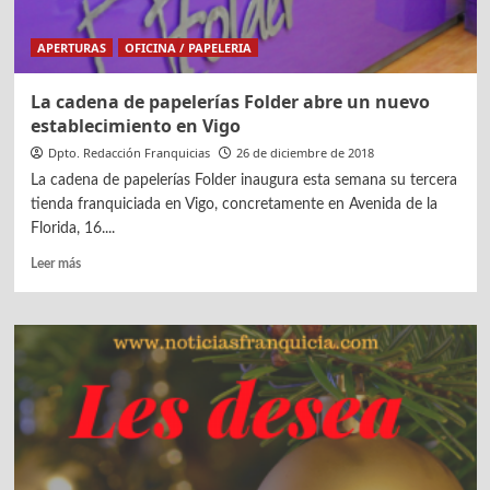
APERTURAS
OFICINA / PAPELERIA
La cadena de papelerías Folder abre un nuevo
establecimiento en Vigo
Dpto. Redacción Franquicias
26 de diciembre de 2018
La cadena de papelerías Folder inaugura esta semana su tercera
tienda franquiciada en Vigo, concretamente en Avenida de la
Florida, 16....
Leer
Leer más
más
sobre
La
cadena
de
papelerías
Folder
abre
un
nuevo
establecimiento