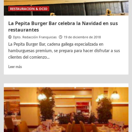
RESTAURACION & OCIO
La Pepita Burger Bar celebra la Navidad en sus
restaurantes
Dpto. Redacción Franquicias
19 de diciembre de 2018
La Pepita Burger Bar, cadena gallega especializada en
hamburguesas premium, se prepara para hacer disfrutar a sus
clientes del comienzo...
Leer
Leer más
más
sobre
La
Pepita
Burger
Bar
celebra
la
Navidad
en
sus