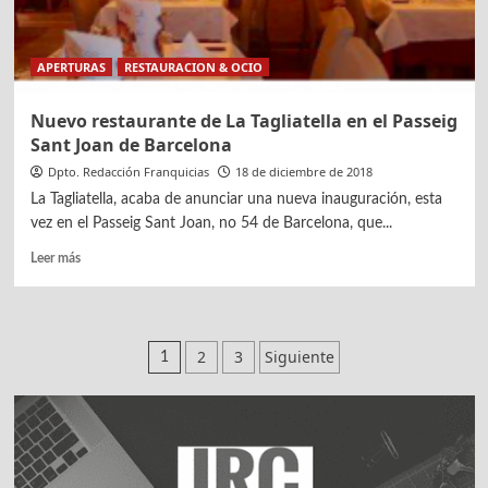
restaurantes
APERTURAS
RESTAURACION & OCIO
Nuevo restaurante de La Tagliatella en el Passeig
Sant Joan de Barcelona
Dpto. Redacción Franquicias
18 de diciembre de 2018
La Tagliatella, acaba de anunciar una nueva inauguración, esta
vez en el Passeig Sant Joan, no 54 de Barcelona, que...
Leer
Leer más
más
sobre
Nuevo
restaurante
Paginación
2
3
Siguiente
1
de
de
La
Tagliatella
entradas
en
el
Passeig
Sant