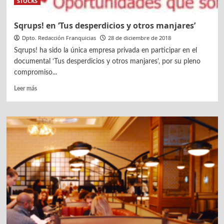
STOCKS
Sqrups! en ‘Tus desperdicios y otros manjares’
Dpto. Redacción Franquicias
28 de diciembre de 2018
Sqrups! ha sido la única empresa privada en participar en el
documental ‘Tus desperdicios y otros manjares’, por su pleno
compromiso...
Leer
Leer más
más
sobre
Sqrups!
en
‘Tus
desperdicios
y
otros
manjares’