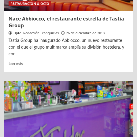
RESTAURACION & OCIO
Nace Abbiocco, el restaurante estrella de Tastia
Group
Dpto. Redacción Franquicias
26 de diciembre de 2018
Tastia Group ha inaugurado Abbiocco, un nuevo restaurante
con el que el grupo multimarca amplía su división hostelera, y
con...
Leer
Leer más
más
sobre
Nace
Abbiocco,
el
restaurante
estrella
de
Tastia
Group