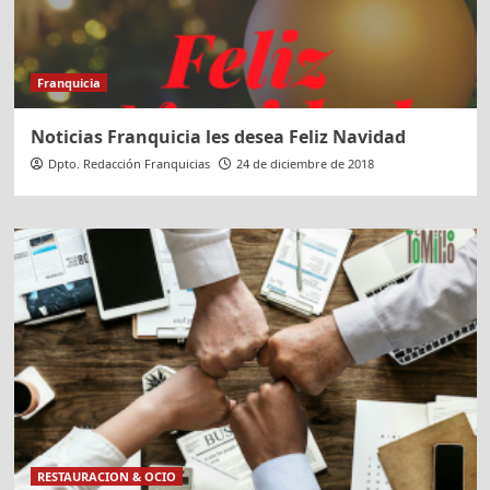
en
Vigo
Franquicia
Noticias Franquicia les desea Feliz Navidad
Dpto. Redacción Franquicias
24 de diciembre de 2018
RESTAURACION & OCIO