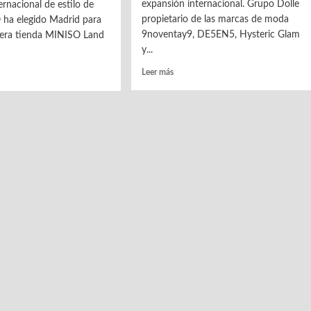
expansión internacional. Grupo Dolle
ernacional de estilo de
propietario de las marcas de moda
 ha elegido Madrid para
9noventay9, DE5EN5, Hysteric Glam
mera tienda MINISO Land
y...
Leer
Leer más
más
sobre
Grupo
SO
Dolle
ura
en
expansión
ra
internacional
a
ia
SO
a