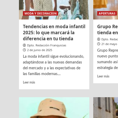
MODA Y DECORACION
APERTURAS
Tendencias en moda infantil
Grupo Re
2025: lo que marcará la
tienda e
diferencia en tu tienda
Dpto. Redac
21 de mayo
Dpto. Redacción Franquicias
2 de junio de 2025
Grupo Repre
nuevo punto
La moda infantil sigue evolucionando,
sumando así
adaptándose a las nuevas demandas
estrategia de.
del mercado y a las expectativas de
las familias modernas....
Leer
Leer más
más
Leer
Leer más
sobre
más
Grup
sobre
Repre
Tendencias
abre
en
nueva
moda
tiend
infantil
en
2025: