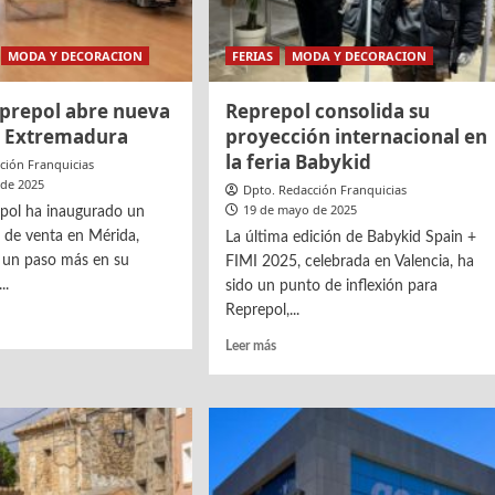
MODA Y DECORACION
FERIAS
MODA Y DECORACION
prepol abre nueva
Reprepol consolida su
n Extremadura
proyección internacional en
la feria Babykid
ción Franquicias
 de 2025
Dpto. Redacción Franquicias
19 de mayo de 2025
pol ha inaugurado un
 de venta en Mérida,
La última edición de Babykid Spain +
 un paso más en su
FIMI 2025, celebrada en Valencia, ha
..
sido un punto de inflexión para
Reprepol,...
Leer
Leer más
más
o
sobre
pol
Reprepol
consolida
su
a
proyección
internacional