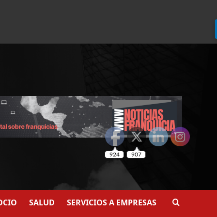
924
907
OCIO
SALUD
SERVICIOS A EMPRESAS