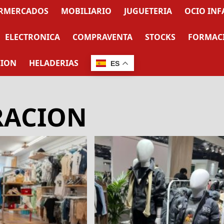
RMERCADOS
MOBILIARIO
JUGUETERIA
OCIO INF
ELECTRONICA
COMPRAVENTA
STOCKS
FORMAC
CION
HELADERIAS
ES
RACION