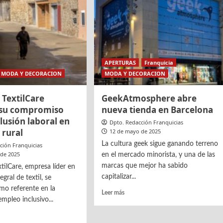
madura
en
la
feria
Babykid
APERTURAS
Franquicia
MODA Y DECORACION
MODA Y DECORACION
TextilCare
GeekAtmosphere abre
 su compromiso
nueva tienda en Barcelona
clusión laboral en
Dpto. Redacción Franquicias
 rural
12 de mayo de 2025
La cultura geek sigue ganando terreno
ción Franquicias
 de 2025
en el mercado minorista, y una de las
marcas que mejor ha sabido
ilCare, empresa líder en
capitalizar...
egral de textil, se
mo referente en la
Leer
Leer más
mpleo inclusivo...
más
sobre
GeekAtmosphere