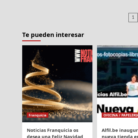
sobre
Nueva
apertura
P
1
en
d
Badajoz
de
Te pueden interesar
e
DE5EN5
Franquicia
OFICINA / PAPELERI
Noticias Franquicia os
Alfil.be inaugu
desea una Feliz Navidad
nueva tienda en