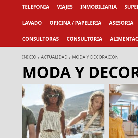
TELEFONIA
VIAJES
INMOBILIARIA
SUPE
LAVADO
OFICINA / PAPELERIA
ASESORIA
CONSULTORAS
CONSULTORIA
ALIMENTA
INICIO
ACTUALIDAD
MODA Y DECORACION
MODA Y DECO