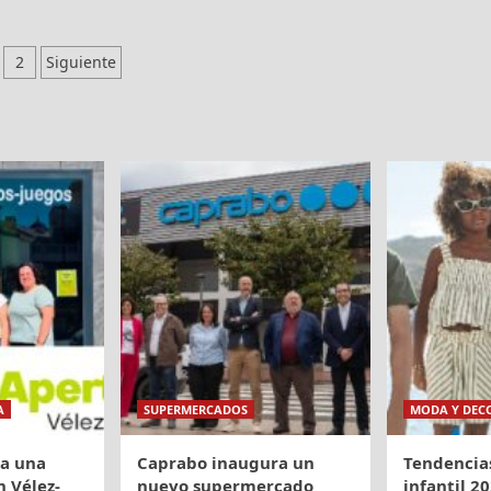
aginación
2
Siguiente
e
ntradas
A
SUPERMERCADOS
MODA Y DEC
ra una
Caprabo inaugura un
Tendencia
 Vélez-
nuevo supermercado
infantil 20