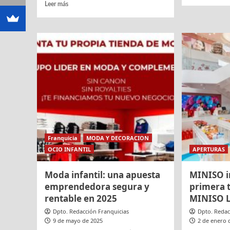
más
Leer
Leer más
sobre
más
ILUN
sobre
Textil
Tendencias
refuer
en
su
moda
compr
infantil
con
2025:
la
sostenibilidad,
inclus
funcionalidad
labora
y
en
diseño,
la
claves
Españ
para
Franquicia
MODA Y DECORACION
rural
el
OCIO INFANTIL
APERTURAS
éxito
en
franquicias
Moda infantil: una apuesta
MINISO i
emprendedora segura y
primera t
rentable en 2025
MINISO L
Dpto. Redacción Franquicias
Dpto. Redac
9 de mayo de 2025
2 de enero 