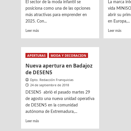
El sector de la moda infantil se
La marca int
posiciona como una de las opciones
vida MINISO
más atractivas para emprender en
abrir su pri
2025. Con...
en Europa,...
Leer
Leer
Leer más
Leer más
más
más
sobre
sobre
Moda
MINI
infantil:
inaug
APERTURAS
MODA Y DECORACION
una
su
apuesta
prime
Nueva apertura en Badajoz
emprendedora
tiend
de DE5EN5
segura
insign
Dpto. Redacción Franquicias
y
MINI
24 de septiembre de 2018
rentable
Land
en
en
DE5EN5 abrió el pasado martes 29
2025
Europ
de agosto una nueva unidad operativa
de DE5EN5 en la comunidad
autónoma de Extremadura,...
Leer
Leer más
más