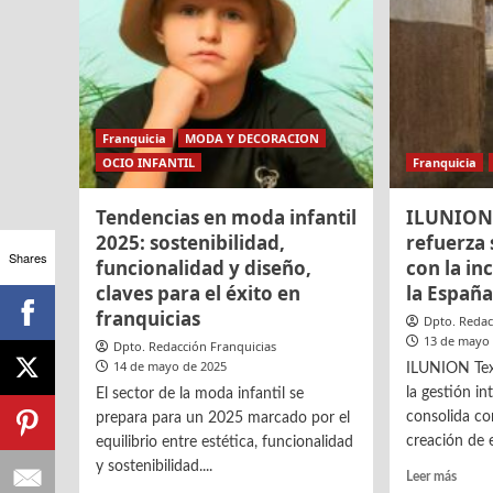
Extre
lo
que
marcará
la
diferencia
en
Franquicia
MODA Y DECORACION
tu
OCIO INFANTIL
Franquicia
tienda
Tendencias en moda infantil
ILUNION 
2025: sostenibilidad,
refuerza
Shares
funcionalidad y diseño,
con la in
claves para el éxito en
la España
franquicias
Dpto. Redac
13 de mayo
Dpto. Redacción Franquicias
14 de mayo de 2025
ILUNION Text
la gestión int
El sector de la moda infantil se
consolida co
prepara para un 2025 marcado por el
creación de e
equilibrio entre estética, funcionalidad
y sostenibilidad....
Leer
Leer más