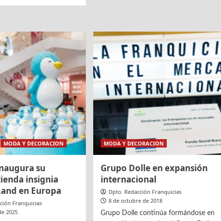
abre
nueva
ION
tienda
Care
en
za
Barcelona
omiso
ión
l
a
MODA Y DECORACION
MODA Y DECORACION
naugura su
Grupo Dolle en expansión
ienda insignia
internacional
and en Europa
Dpto. Redacción Franquicias
8 de octubre de 2018
ción Franquicias
de 2025
Grupo Dolle continúa formándose en