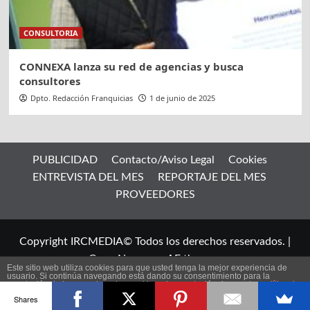
CONSULTORIA
CONNEXA lanza su red de agencias y busca
consultores
Dpto. Redacción Franquicias
1 de junio de 2025
PUBLICIDAD
Contacto/Aviso Legal
Cookies
ENTREVISTA DEL MES
REPORTAJE DEL MES
PROVEEDORES
Copyright IRCMEDIA© Todos los derechos reservados.
|
CoverNews
por AF themes.
Este sitio web utiliza cookies para que usted tenga la mejor experiencia de
usuario. Si continúa navegando está dando su consentimiento para la
aceptación de las mencionadas cookies y la aceptación de nuestra
política de
ES
cookies
, pinche el enlace para mayor información.
Shares
plugin cookies
ACEPTAR