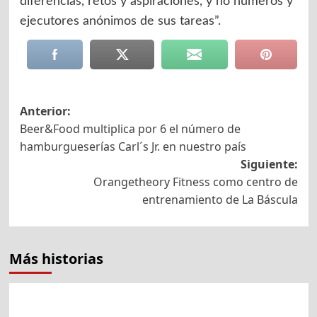
diferencias, retos y aspiraciones, y no números y
ejecutores anónimos de sus tareas”.
Navegación
Anterior:
Beer&Food multiplica por 6 el número de
de
hamburgueserías Carl´s Jr. en nuestro país
entradas
Siguiente:
Orangetheory Fitness como centro de
entrenamiento de La Báscula
Más historias