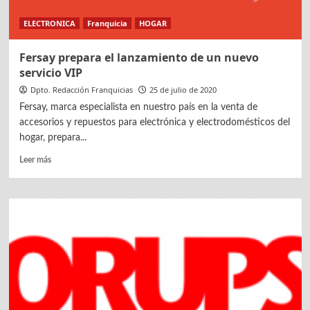
ELECTRONICA
Franquicia
HOGAR
Fersay prepara el lanzamiento de un nuevo
servicio VIP
Dpto. Redacción Franquicias
25 de julio de 2020
Fersay, marca especialista en nuestro país en la venta de
accesorios y repuestos para electrónica y electrodomésticos del
hogar, prepara...
Leer
Leer más
más
sobre
Fersay
prepara
el
lanzamiento
de
un
nuevo
servicio
VIP