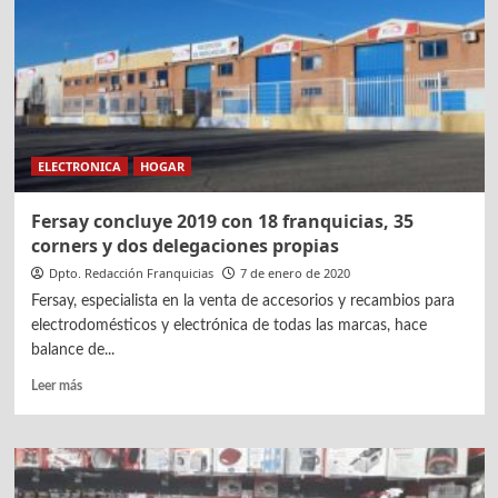
nueva
estrategia
del
grupo
Fersay
ELECTRONICA
HOGAR
Fersay concluye 2019 con 18 franquicias, 35
corners y dos delegaciones propias
Dpto. Redacción Franquicias
7 de enero de 2020
Fersay, especialista en la venta de accesorios y recambios para
electrodomésticos y electrónica de todas las marcas, hace
balance de...
Leer
Leer más
más
sobre
Fersay
concluye
2019