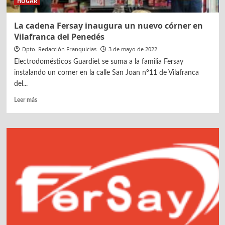
HOGAR
La cadena Fersay inaugura un nuevo córner en
Vilafranca del Penedés
Dpto. Redacción Franquicias
3 de mayo de 2022
Electrodomésticos Guardiet se suma a la familia Fersay
instalando un corner en la calle San Joan nº11 de Vilafranca
del...
Leer
Leer más
más
sobre
La
cadena
Fersay
inaugura
un
nuevo
córner
en
Vilafranca
del
Penedés