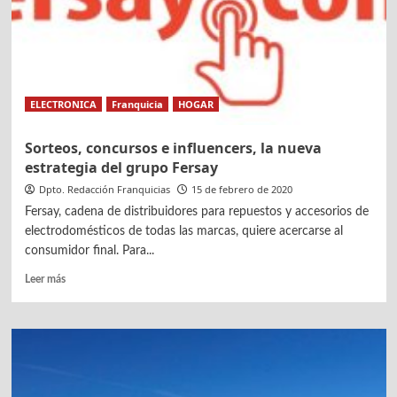
preparar
la
vivienda
para
el
Covid-
ELECTRONICA
Franquicia
HOGAR
19
Sorteos, concursos e influencers, la nueva
estrategia del grupo Fersay
Dpto. Redacción Franquicias
15 de febrero de 2020
Fersay, cadena de distribuidores para repuestos y accesorios de
electrodomésticos de todas las marcas, quiere acercarse al
consumidor final. Para...
Leer
Leer más
más
sobre
Sorteos,
concursos
e
influencers,
la