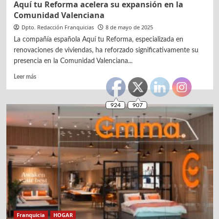
Aquí tu Reforma acelera su expansión en la
Comunidad Valenciana
Dpto. Redacción Franquicias
8 de mayo de 2025
La compañía española Aquí tu Reforma, especializada en
renovaciones de viviendas, ha reforzado significativamente su
presencia en la Comunidad Valenciana...
Leer
Leer más
más
sobre
Aquí
tu
Reforma
acelera
su
expansión
en
la
Comunidad
Valenciana
Franquicia
HOGAR