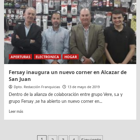
con
18
franquicias,
35
corners
y
dos
delegaciones
propias
APERTURAS
ELECTRONICA
HOGAR
Fersay inaugura un nuevo corner en Alcazar de
San Juan
Dpto. Redacción Franquicias
13 de mayo de 2019
Dentro de la alianza de colaboración entre grupo Vere, s.a y
grupo Fersay ,se ha abierto un nuevo corner en...
Leer
Leer más
más
sobre
Fersay
inaugura
2
3
4
Siguiente
1