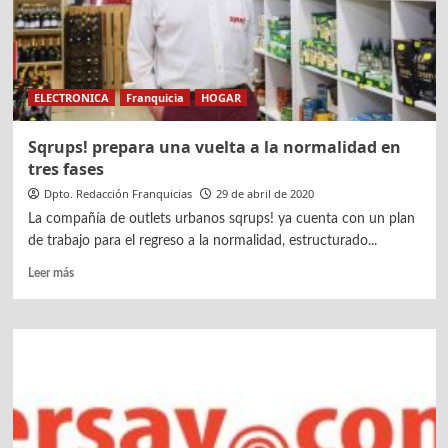
el
Covid-
19
ELECTRONICA
Franquicia
HOGAR
Sqrups! prepara una vuelta a la normalidad en
tres fases
Dpto. Redacción Franquicias
29 de abril de 2020
La compañía de outlets urbanos sqrups! ya cuenta con un plan
de trabajo para el regreso a la normalidad, estructurado...
Leer
Leer más
más
sobre
Sqrups!
prepara
una
vuelta
a
la
normalidad