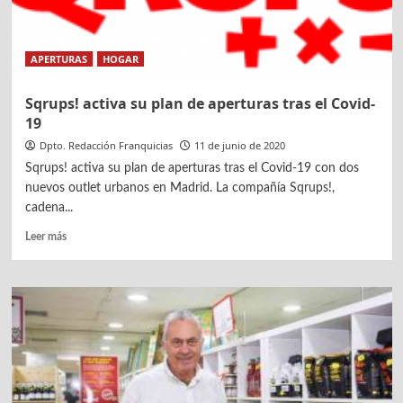
APERTURAS
HOGAR
Sqrups! activa su plan de aperturas tras el Covid-
19
Dpto. Redacción Franquicias
11 de junio de 2020
Sqrups! activa su plan de aperturas tras el Covid-19 con dos
nuevos outlet urbanos en Madrid. La compañía Sqrups!,
cadena...
Leer
Leer más
más
sobre
Sqrups!
activa
su
plan
de
aperturas
tras