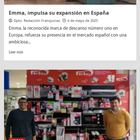
Emma, impulsa su expansión en España
Dpto. Redacción Franquicias
6 de mayo de 2025
Emma, la reconocida marca de descanso número uno en
Europa, refuerza su presencia en el mercado español con una
ambiciosa...
Leer
Leer más
más
sobre
Emma,
impulsa
su
expansión
en
España