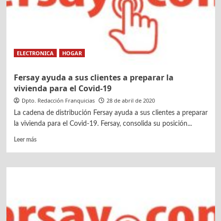
en
tres
fases
ELECTRONICA
HOGAR
Fersay ayuda a sus clientes a preparar la
vivienda para el Covid-19
Dpto. Redacción Franquicias
28 de abril de 2020
La cadena de distribución Fersay ayuda a sus clientes a preparar
la vivienda para el Covid-19. Fersay, consolida su posición...
Leer
Leer más
más
sobre
Fersay
ayuda
a
sus
clientes
a