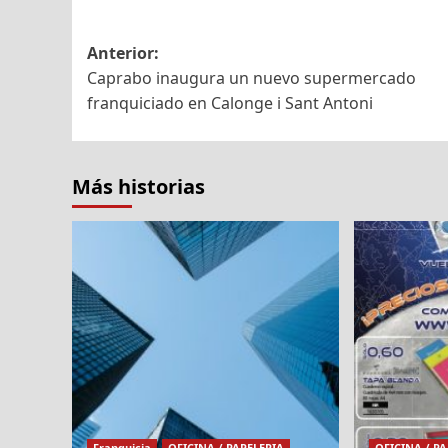
Navegación
Anterior:
Caprabo inaugura un nuevo supermercado
de
franquiciado en Calonge i Sant Antoni
entradas
Más historias
Franquicia
OFICINA / PAPELERIA
OFICINA / P