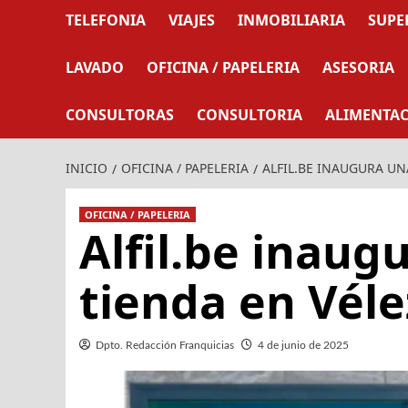
TELEFONIA
VIAJES
INMOBILIARIA
SUPE
LAVADO
OFICINA / PAPELERIA
ASESORIA
CONSULTORAS
CONSULTORIA
ALIMENTA
INICIO
OFICINA / PAPELERIA
ALFIL.BE INAUGURA UN
OFICINA / PAPELERIA
Alfil.be inaug
tienda en Vél
Dpto. Redacción Franquicias
4 de junio de 2025