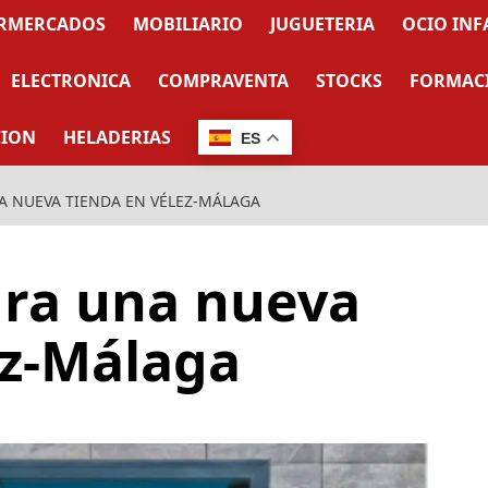
RMERCADOS
MOBILIARIO
JUGUETERIA
OCIO INF
ELECTRONICA
COMPRAVENTA
STOCKS
FORMAC
CION
HELADERIAS
ES
A NUEVA TIENDA EN VÉLEZ-MÁLAGA
ura una nueva
ez-Málaga