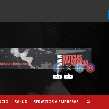
924
907
OCIO
SALUD
SERVICIOS A EMPRESAS