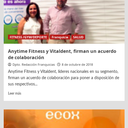
estimulación
acuática
para
bebés
FITNESS /GYM/DEPORTE
Franquicia
SALUD
Anytime Fitness y Vitaldent, firman un acuerdo
de colaboración
Dpto. Redacción Franquicias
8 de octubre de 2018
Anytime Fitness y Vitaldent, líderes nacionales en su segmento,
firman un acuerdo de colaboración para poner a disposición de
sus respectivos...
Leer
Leer más
más
sobre
Anytime
Fitness
y
Vitaldent,