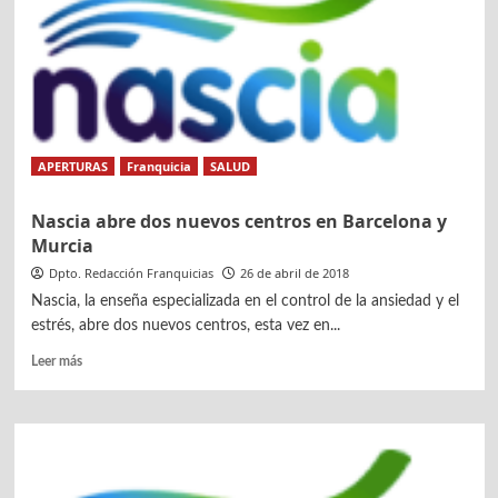
en
Sevilla
Nervión
APERTURAS
Franquicia
SALUD
Nascia abre dos nuevos centros en Barcelona y
Murcia
Dpto. Redacción Franquicias
26 de abril de 2018
Nascia, la enseña especializada en el control de la ansiedad y el
estrés, abre dos nuevos centros, esta vez en...
Leer
Leer más
más
sobre
Nascia
abre
dos
nuevos