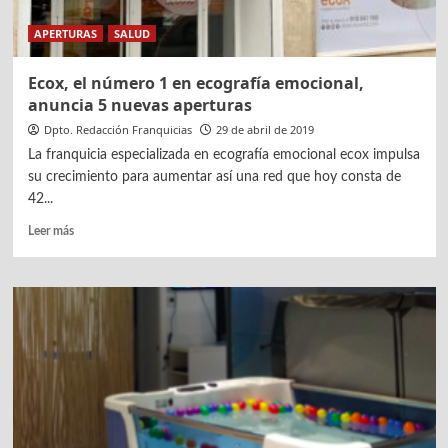
APERTURAS
SALUD
Ecox, el número 1 en ecografía emocional,
anuncia 5 nuevas aperturas
Dpto. Redacción Franquicias
29 de abril de 2019
La franquicia especializada en ecografía emocional ecox impulsa
su crecimiento para aumentar así una red que hoy consta de
42...
Leer
Leer más
más
sobre
Ecox,
el
número
1
en
ecografía
emocional,
anuncia
5