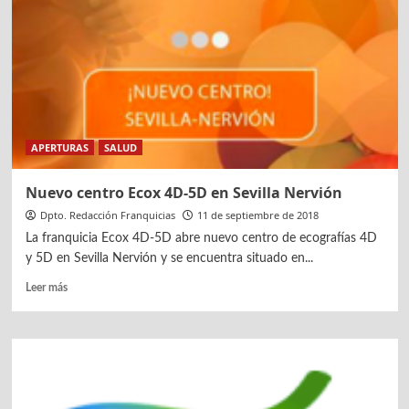
firman
un
acuerdo
de
colaboración
APERTURAS
SALUD
Nuevo centro Ecox 4D-5D en Sevilla Nervión
Dpto. Redacción Franquicias
11 de septiembre de 2018
La franquicia Ecox 4D-5D abre nuevo centro de ecografías 4D
y 5D en Sevilla Nervión y se encuentra situado en...
Leer
Leer más
más
sobre
Nuevo
centro
Ecox
4D-
5D