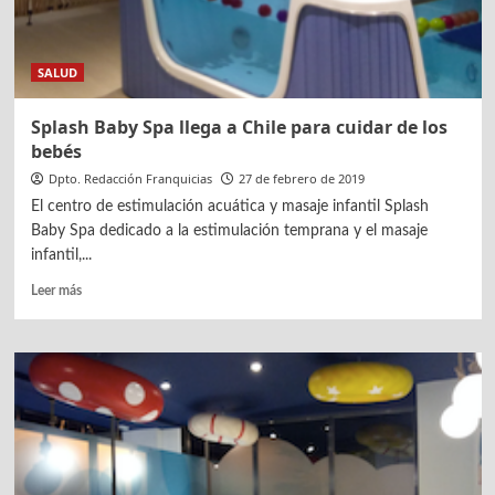
nuevas
aperturas
SALUD
Splash Baby Spa llega a Chile para cuidar de los
bebés
Dpto. Redacción Franquicias
27 de febrero de 2019
El centro de estimulación acuática y masaje infantil Splash
Baby Spa dedicado a la estimulación temprana y el masaje
infantil,...
Leer
Leer más
más
sobre
Splash
Baby
Spa
llega
a
Chile
para