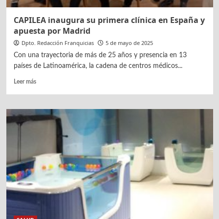
CAPILEA inaugura su primera clínica en España y
apuesta por Madrid
Dpto. Redacción Franquicias
5 de mayo de 2025
Con una trayectoria de más de 25 años y presencia en 13
países de Latinoamérica, la cadena de centros médicos...
Leer
Leer más
más
sobre
CAPILEA
inaugura
su
primera
clínica
en
España
y
apuesta
por
Madrid