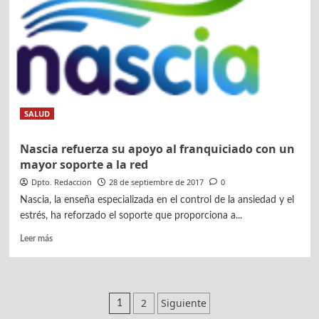
centros
en
Barcelona
y
Murcia
SALUD
Nascia refuerza su apoyo al franquiciado con un
mayor soporte a la red
Dpto. Redaccion
28 de septiembre de 2017
0
Nascia, la enseña especializada en el control de la ansiedad y el
estrés, ha reforzado el soporte que proporciona a...
Leer
Leer más
más
sobre
Nascia
refuerza
Paginación
2
Siguiente
1
su
apoyo