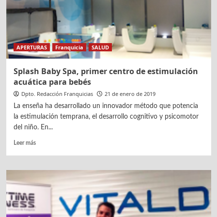
cuidar
de
los
bebés
APERTURAS
Franquicia
SALUD
Splash Baby Spa, primer centro de estimulación
acuática para bebés
Dpto. Redacción Franquicias
21 de enero de 2019
La enseña ha desarrollado un innovador método que potencia
la estimulación temprana, el desarrollo cognitivo y psicomotor
del niño. En...
Leer
Leer más
más
sobre
Splash
Baby
Spa,
primer
centro
de