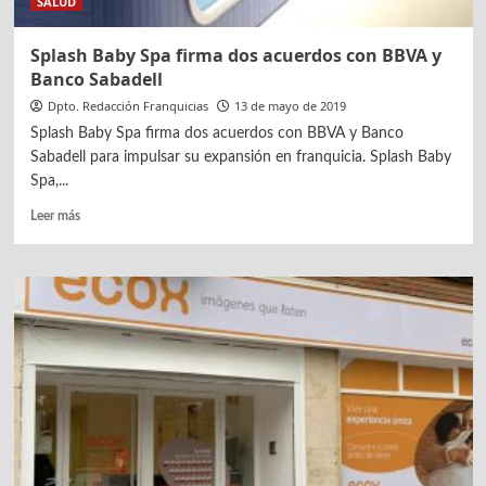
SALUD
Splash Baby Spa firma dos acuerdos con BBVA y
Banco Sabadell
Dpto. Redacción Franquicias
13 de mayo de 2019
Splash Baby Spa firma dos acuerdos con BBVA y Banco
Sabadell para impulsar su expansión en franquicia. Splash Baby
Spa,...
Leer
Leer más
más
sobre
Splash
Baby
Spa
firma
dos
acuerdos
con
BBVA
y
Banco
Sabadell