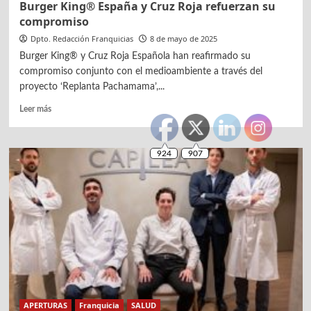
Burger King® España y Cruz Roja refuerzan su
compromiso
Dpto. Redacción Franquicias
8 de mayo de 2025
Burger King® y Cruz Roja Española han reafirmado su
compromiso conjunto con el medioambiente a través del
proyecto ‘Replanta Pachamama’,...
Leer
Leer más
más
sobre
Burger
King®
España
y
Cruz
Roja
refuerzan
su
compromiso
APERTURAS
Franquicia
SALUD