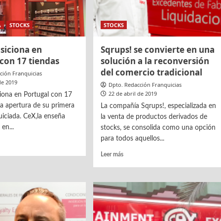
A
STOCKS
STOCKS
siciona en
Sqrups! se convierte en una
con 17 tiendas
solución a la reconversión
del comercio tradicional
ción Franquicias
de 2019
Dpto. Redacción Franquicias
22 de abril de 2019
iona en Portugal con 17
 la apertura de su primera
La compañía Sqrups!, especializada en
uiciada. CeX,la enseña
la venta de productos derivados de
 en...
stocks, se consolida como una opción
para todos aquellos...
Leer
Leer más
más
sobre
Sqrups!
iona
se
convierte
al
en
una