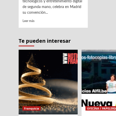
tecnológicos y entretenimiento digital
de segunda mano, celebra en Madrid
su convención...
Leer
Leer más
más
sobre
CeX
Te pueden interesar
reúne
a
más
de
70
personas
en
su
convención
anual
Franquicia
OFICINA / PAPELERI