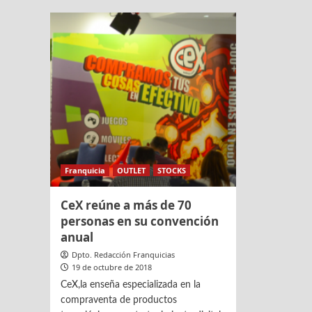
en
Sqrup
‘Tus
ficha
desperdicios
a
y
José
otros
Luis
manjares’
Cumpl
como
direct
de
expan
y
franqu
Franquicia
OUTLET
STOCKS
CeX reúne a más de 70
personas en su convención
anual
Dpto. Redacción Franquicias
19 de octubre de 2018
CeX,la enseña especializada en la
compraventa de productos