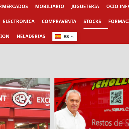
RMERCADOS
MOBILIARIO
JUGUETERIA
OCIO INF
ELECTRONICA
COMPRAVENTA
STOCKS
FORMAC
CION
HELADERIAS
ES