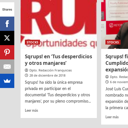
17
con
tienda
Shares
su
primera
tienda
franquiciada
STOCKS
STOCKS
Sqrups! en ‘Tus desperdicios
Sqrups! f
y otros manjares’
Cumplido
expansión
Dpto. Redacción Franquicias
28 de diciembre de 2018
Dpto. Redac
6 de noviem
Sqrups! ha sido la única empresa
privada en participar en el
José Luis Cu
documental ‘Tus desperdicios y otros
nombrado nu
manjares’, por su pleno compromiso...
expansión de
la primera c
Leer
Leer más
más
Leer
Leer más
sobre
más
Sqrups!
sobre