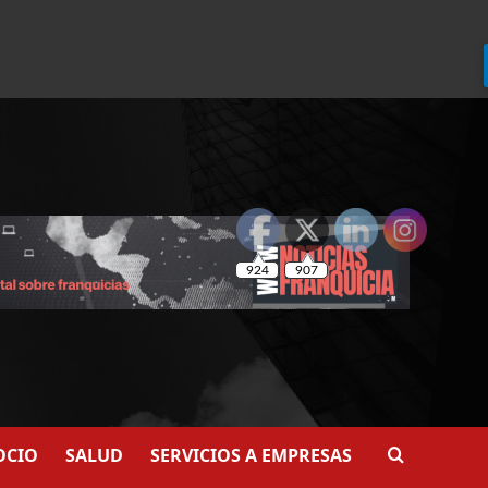
924
907
OCIO
SALUD
SERVICIOS A EMPRESAS