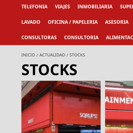
TELEFONIA
VIAJES
INMOBILIARIA
SUPE
LAVADO
OFICINA / PAPELERIA
ASESORIA
CONSULTORAS
CONSULTORIA
ALIMENTA
INICIO
ACTUALIDAD
STOCKS
STOCKS