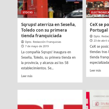
STOCKS
ELECTRONIC
Sqrups! aterriza en Seseña,
CeX se po
Toledo con su primera
Portugal 
tienda franquiciada
Dpto. Redac
23 de abril 
Dpto. Redacción Franquicias
7 de mayo de 2019
CeX se posic
tiendas tras
La compañía Sqrups! inaugura en
tienda franq
Seseña, Toledo, su primera tienda en
especializada
la provincia, y alcanza así los 58
establecimientos. Se...
Leer
Leer más
más
Leer
Leer más
sobre
más
CeX
sobre
se
Sqrups!
posic
aterriza
en
en
Portug
Seseña,
con
Toledo