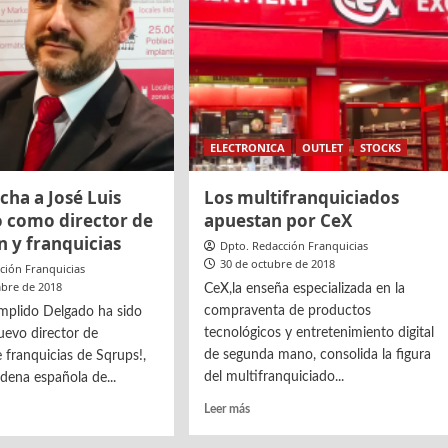
solución
s
a
la
reconversión
del
comercio
tradicional
ELECTRONICA
OUTLET
STOCKS
icha a José Luis
Los multifranquiciados
 como director de
apuestan por CeX
 y franquicias
Dpto. Redacción Franquicias
30 de octubre de 2018
ción Franquicias
bre de 2018
CeX,la enseña especializada en la
compraventa de productos
mplido Delgado ha sido
tecnológicos y entretenimiento digital
evo director de
de segunda mano, consolida la figura
 franquicias de Sqrups!,
del multifranquiciado...
adena española de...
Leer
Leer más
más
sobre