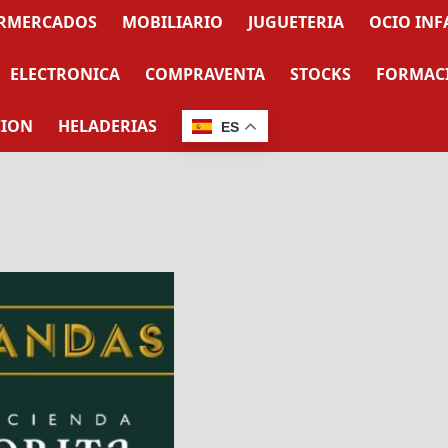
RMERCADOS
MOBILIARIO
JUGUETERIA
OCIO INF
ELECTRONICA
COMPRAVENTA
STOCKS
FORMAC
CION
HELADERIAS
ES