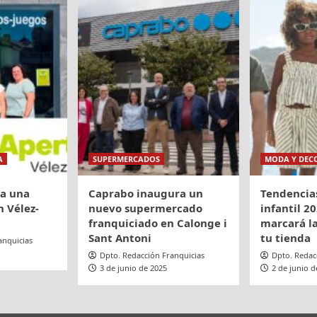
n
do
A
SUPERMERCADOS
MODA Y DEC
ra una
Caprabo inaugura un
Tendencia
 Vélez-
nuevo supermercado
infantil 20
franquiciado en Calonge i
marcará la
Sant Antoni
tu tienda
anquicias
Dpto. Redacción Franquicias
Dpto. Redac
3 de junio de 2025
2 de junio d