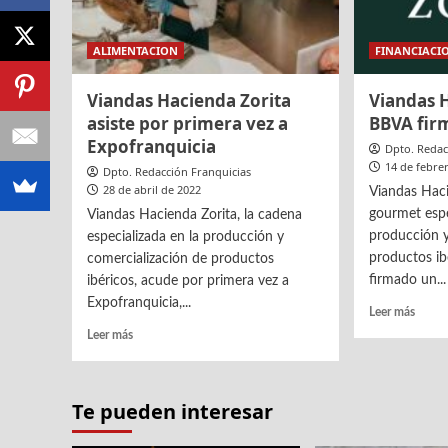
ALIMENTACION
FINANCIACI
Viandas Hacienda Zorita
Viandas H
asiste por primera vez a
BBVA fir
Expofranquicia
Dpto. Redac
14 de febre
Dpto. Redacción Franquicias
28 de abril de 2022
Viandas Haci
gourmet espe
Viandas Hacienda Zorita, la cadena
producción y
especializada en la producción y
productos ib
comercialización de productos
firmado un...
ibéricos, acude por primera vez a
Expofranquicia,...
Leer
Leer más
más
Leer
Leer más
sobre
más
Viand
sobre
Hacie
Viandas
Te pueden interesar
Zorita
Hacienda
y
Zorita
BBVA
asiste