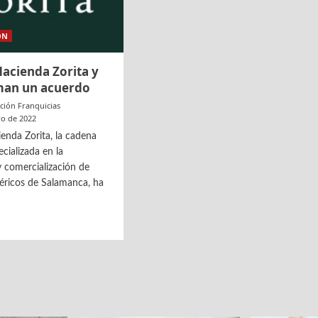
ON
acienda Zorita y
man un acuerdo
ción Franquicias
ro de 2022
enda Zorita, la cadena
cializada en la
 comercialización de
éricos de Salamanca, ha
as
nda