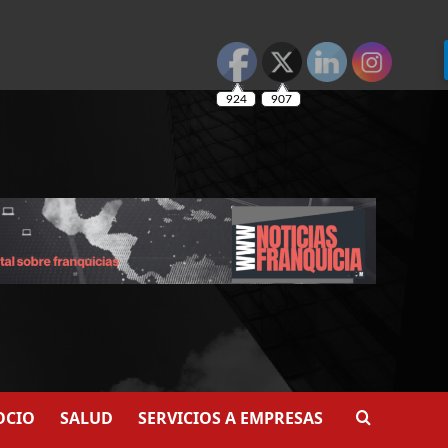
924
907
OCIO
SALUD
SERVICIOS A EMPRESAS