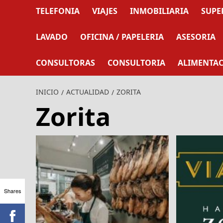
TELEFONIA
VIAJES
INMOBILIARIA
SUPE
LAVADO
OFICINA / PAPELERIA
ASESORIA
CONSULTORAS
CONSULTORIA
ALIMENTA
INICIO
ACTUALIDAD
ZORITA
Zorita
Shares