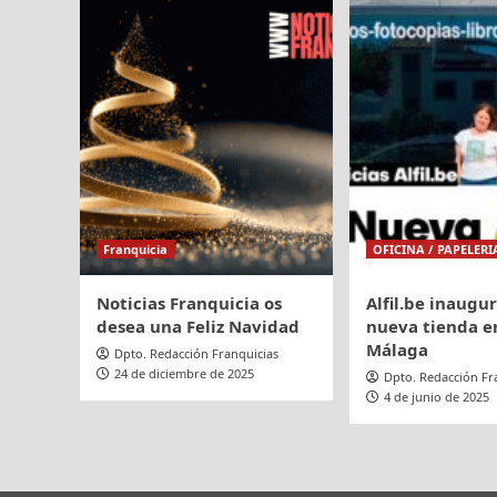
firma
por
un
primera
acuer
vez
a
Expofranquicia
Franquicia
OFICINA / PAPELERI
Noticias Franquicia os
Alfil.be inaugu
desea una Feliz Navidad
nueva tienda en
Málaga
Dpto. Redacción Franquicias
24 de diciembre de 2025
Dpto. Redacción Fr
4 de junio de 2025