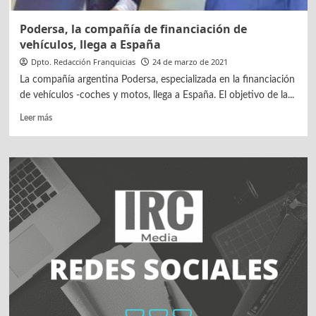
Podersa, la compañía de financiación de
vehículos, llega a España
Dpto. Redacción Franquicias
24 de marzo de 2021
La compañía argentina Podersa, especializada en la financiación
de vehículos -coches y motos, llega a España. El objetivo de la...
Leer
Leer más
más
sobre
Podersa,
la
compañía
de
financiación
de
vehículos,
llega
a
España