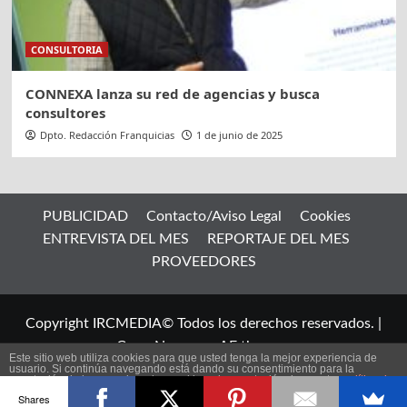
CONSULTORIA
CONNEXA lanza su red de agencias y busca
consultores
Dpto. Redacción Franquicias
1 de junio de 2025
PUBLICIDAD
Contacto/Aviso Legal
Cookies
ENTREVISTA DEL MES
REPORTAJE DEL MES
PROVEEDORES
Copyright IRCMEDIA© Todos los derechos reservados.
|
CoverNews
por AF themes.
Este sitio web utiliza cookies para que usted tenga la mejor experiencia de
usuario. Si continúa navegando está dando su consentimiento para la
aceptación de las mencionadas cookies y la aceptación de nuestra
política de
ES
cookies
, pinche el enlace para mayor información.
Shares
plugin cookies