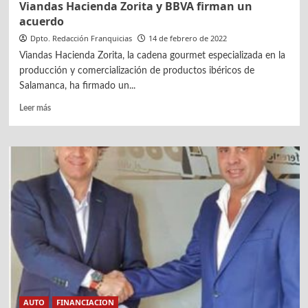
Viandas Hacienda Zorita y BBVA firman un
acuerdo
Dpto. Redacción Franquicias
14 de febrero de 2022
Viandas Hacienda Zorita, la cadena gourmet especializada en la
producción y comercialización de productos ibéricos de
Salamanca, ha firmado un...
Leer
Leer más
más
sobre
Viandas
Hacienda
Zorita
y
BBVA
firman
un
acuerdo
AUTO
FINANCIACION