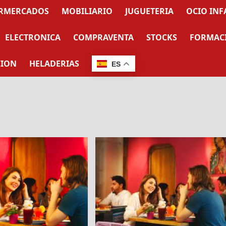
RMERCADOS
MOBILIARIO
JUGUETERIA
OCIO INF
ELECTRONICA
COMPRAVENTA
STOCKS
FORMAC
CION
HELADERIAS
ES