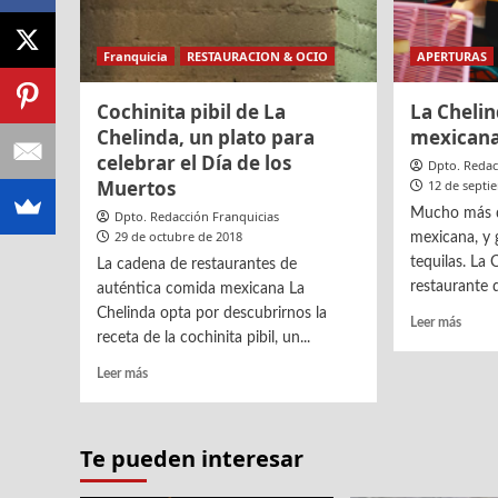
Franquicia
RESTAURACION & OCIO
APERTURAS
Cochinita pibil de La
La Chelin
Chelinda, un plato para
mexicana
celebrar el Día de los
Dpto. Redac
Muertos
12 de septi
Mucho más q
Dpto. Redacción Franquicias
29 de octubre de 2018
mexicana, y 
tequilas. La 
La cadena de restaurantes de
restaurante q
auténtica comida mexicana La
Chelinda opta por descubrirnos la
Leer
Leer más
receta de la cochinita pibil, un...
más
sobre
Leer
Leer más
La
más
Chelin
sobre
la
Cochinita
nueva
Te pueden interesar
pibil
cocin
de
mexic
La