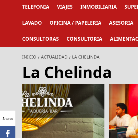
TELEFONIA
VIAJES
INMOBILIARIA
SUPE
LAVADO
OFICINA / PAPELERIA
ASESORIA
CONSULTORAS
CONSULTORIA
ALIMENTA
INICIO
ACTUALIDAD
LA CHELINDA
La Chelinda
Shares