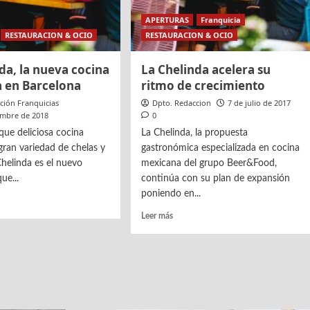
APERTURAS
Franquicia
RESTAURACION & OCIO
RESTAURACION & OCIO
da, la nueva cocina
La Chelinda acelera su
 en Barcelona
ritmo de crecimiento
ción Franquicias
Dpto. Redaccion
7 de julio de 2017
embre de 2018
0
ue deliciosa cocina
La Chelinda, la propuesta
gran variedad de chelas y
gastronómica especializada en cocina
Chelinda es el nuevo
mexicana del grupo Beer&Food,
ue...
continúa con su plan de expansión
poniendo en...
Leer
Leer más
más
sobre
da,
La
Chelinda
acelera
a
su
ana
ritmo