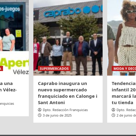
de
lona
crecimiento
A
SUPERMERCADOS
MODA Y DEC
ra una
Caprabo inaugura un
Tendencia
 Vélez-
nuevo supermercado
infantil 20
franquiciado en Calonge i
marcará la
Sant Antoni
tu tienda
anquicias
Dpto. Redacción Franquicias
Dpto. Redac
3 de junio de 2025
2 de junio d