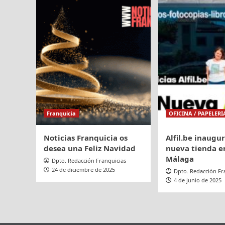
en
Chelinda,
Barce
un
plato
para
celebrar
el
Día
de
los
Muertos
Franquicia
OFICINA / PAPELERI
Noticias Franquicia os
Alfil.be inaugu
desea una Feliz Navidad
nueva tienda en
Málaga
Dpto. Redacción Franquicias
24 de diciembre de 2025
Dpto. Redacción Fr
4 de junio de 2025