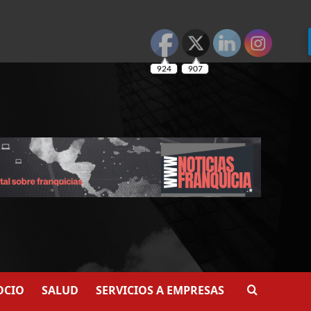
924
907
OCIO
SALUD
SERVICIOS A EMPRESAS