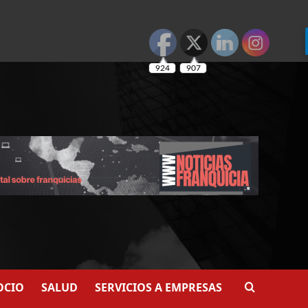
924
907
OCIO
SALUD
SERVICIOS A EMPRESAS