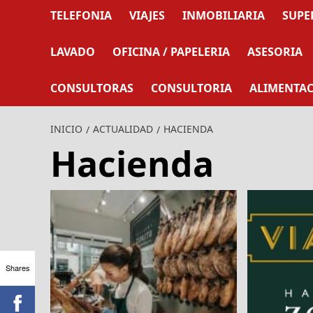
TELEFONIA
VIAJES
INMOBILIARIA
SUPE
LAVADO
OFICINA / PAPELERIA
ASESORIA
CONSULTORAS
CONSULTORIA
ALIMENTA
INICIO
ACTUALIDAD
HACIENDA
Hacienda
Shares