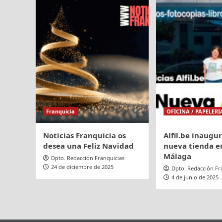
firma
por
un
primera
acuer
vez
a
Expofranquicia
Franquicia
OFICINA / PAPELERI
Noticias Franquicia os
Alfil.be inaugu
desea una Feliz Navidad
nueva tienda en
Málaga
Dpto. Redacción Franquicias
24 de diciembre de 2025
Dpto. Redacción Fr
4 de junio de 2025