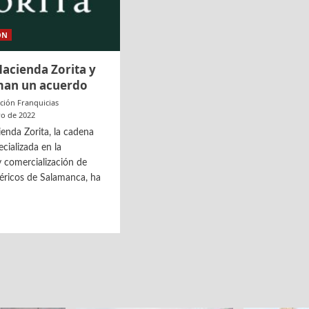
ON
acienda Zorita y
man un acuerdo
ción Franquicias
ro de 2022
enda Zorita, la cadena
cializada en la
 comercialización de
éricos de Salamanca, ha
as
nda