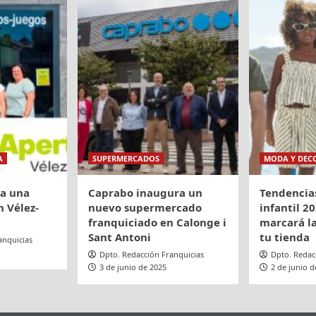
n
do
A
SUPERMERCADOS
MODA Y DEC
ra una
Caprabo inaugura un
Tendencia
 Vélez-
nuevo supermercado
infantil 20
franquiciado en Calonge i
marcará la
Sant Antoni
tu tienda
anquicias
Dpto. Redacción Franquicias
Dpto. Redac
3 de junio de 2025
2 de junio d