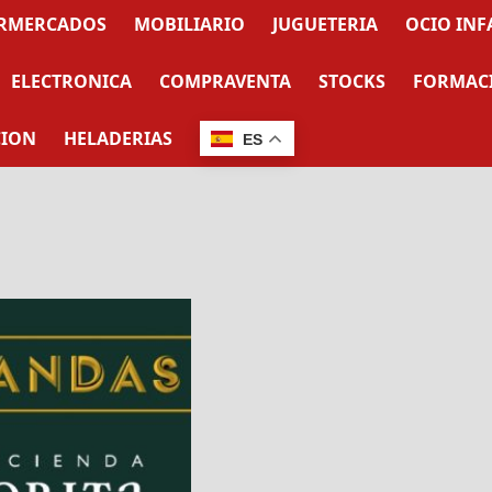
RMERCADOS
MOBILIARIO
JUGUETERIA
OCIO INF
ELECTRONICA
COMPRAVENTA
STOCKS
FORMAC
CION
HELADERIAS
ES