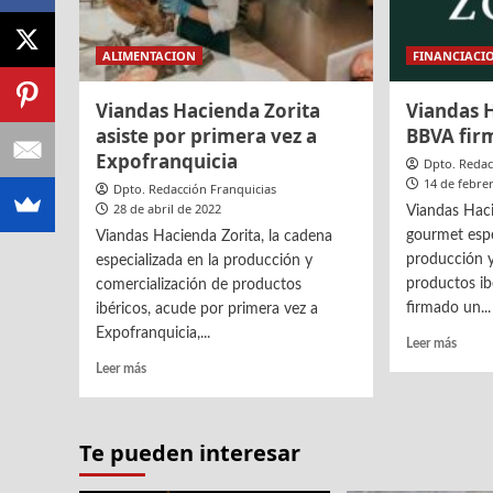
ALIMENTACION
FINANCIACI
Viandas Hacienda Zorita
Viandas H
asiste por primera vez a
BBVA fir
Expofranquicia
Dpto. Redac
14 de febre
Dpto. Redacción Franquicias
28 de abril de 2022
Viandas Haci
gourmet espe
Viandas Hacienda Zorita, la cadena
producción y
especializada en la producción y
productos ib
comercialización de productos
firmado un...
ibéricos, acude por primera vez a
Expofranquicia,...
Leer
Leer más
más
Leer
Leer más
sobre
más
Viand
sobre
Hacie
Viandas
Te pueden interesar
Zorita
Hacienda
y
Zorita
BBVA
asiste