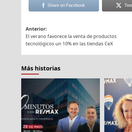
Share on Facebook
Twe
Navegación
Anterior:
El verano favorece la venta de productos
de
tecnológicos un 10% en las tiendas CeX
entradas
Más historias