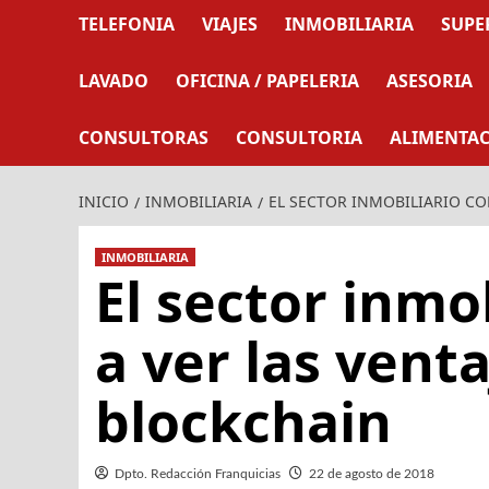
TELEFONIA
VIAJES
INMOBILIARIA
SUPE
LAVADO
OFICINA / PAPELERIA
ASESORIA
CONSULTORAS
CONSULTORIA
ALIMENTA
INICIO
INMOBILIARIA
EL SECTOR INMOBILIARIO CO
INMOBILIARIA
El sector inmo
a ver las venta
blockchain
Dpto. Redacción Franquicias
22 de agosto de 2018