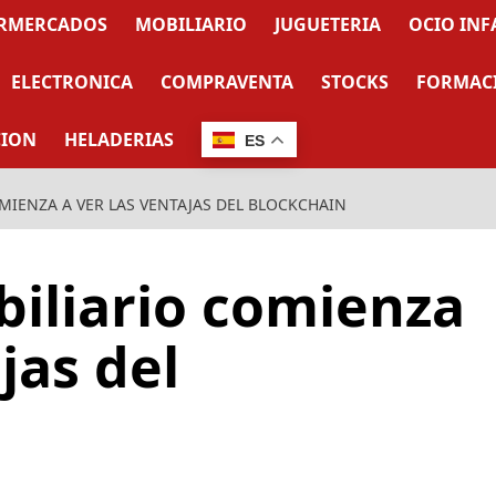
RMERCADOS
MOBILIARIO
JUGUETERIA
OCIO INF
ELECTRONICA
COMPRAVENTA
STOCKS
FORMAC
CION
HELADERIAS
ES
MIENZA A VER LAS VENTAJAS DEL BLOCKCHAIN
biliario comienza
jas del