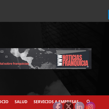
924
907
OCIO
SALUD
SERVICIOS A EMPRESAS