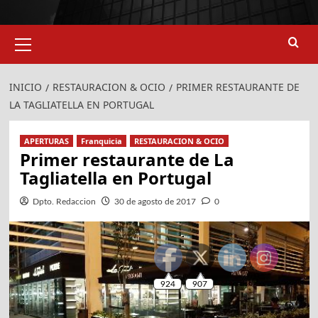
Menú
primario
INICIO
RESTAURACION & OCIO
PRIMER RESTAURANTE DE
LA TAGLIATELLA EN PORTUGAL
APERTURAS
Franquicia
RESTAURACION & OCIO
Primer restaurante de La
924
907
Tagliatella en Portugal
Dpto. Redaccion
30 de agosto de 2017
0