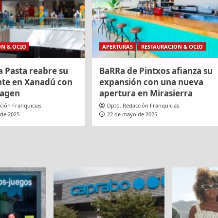
ON & OCIO
APERTURAS
RESTAURACION & OCIO
a Pasta reabre su
BaRRa de Pintxos afianza su
nte en Xanadú con
expansión con una nueva
magen
apertura en Mirasierra
ción Franquicias
Dpto. Redacción Franquicias
 de 2025
22 de mayo de 2025