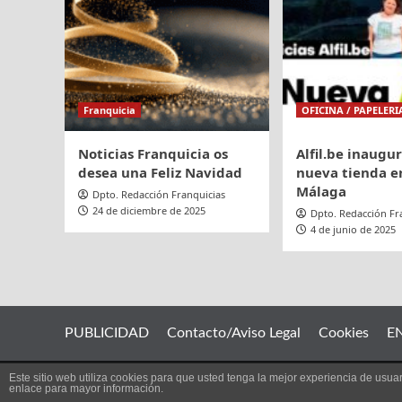
Franquicia
OFICINA / PAPELERI
Noticias Franquicia os
Alfil.be inaugu
desea una Feliz Navidad
nueva tienda en
Málaga
Dpto. Redacción Franquicias
24 de diciembre de 2025
Dpto. Redacción Fr
4 de junio de 2025
PUBLICIDAD
Contacto/Aviso Legal
Cookies
E
Este sitio web utiliza cookies para que usted tenga la mejor experiencia de us
Copyright
enlace para mayor información.