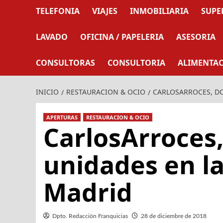
TELEFONIA
VIAJES
INMOBILIARIA
SUPE
LAVADO
OFICINA / PAPELERIA
ASESORIA
CONSULTORAS
CONSULTORIA
ALIMENTA
INICIO
RESTAURACION & OCIO
CARLOSARROCES, D
APERTURAS
RESTAURACION & OCIO
CarlosArroces
unidades en l
Madrid
Dpto. Redacción Franquicias
28 de diciembre de 2018