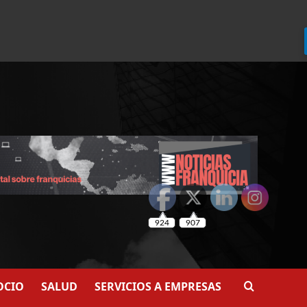
924
907
OCIO
SALUD
SERVICIOS A EMPRESAS