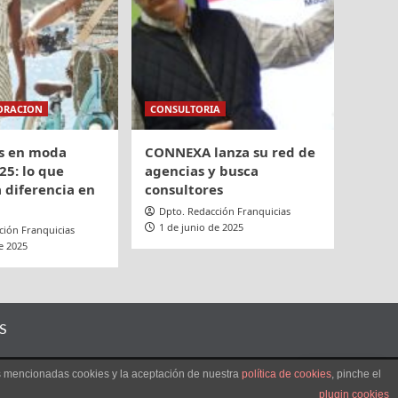
ORACION
CONSULTORIA
s en moda
CONNEXA lanza su red de
25: lo que
agencias y busca
 diferencia en
consultores
Dpto. Redacción Franquicias
1 de junio de 2025
ción Franquicias
e 2025
S
as mencionadas cookies y la aceptación de nuestra
política de cookies
, pinche el
ES
F themes.
plugin cookies