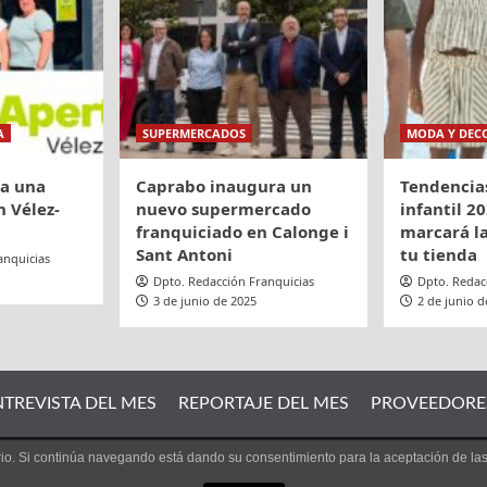
A
SUPERMERCADOS
MODA Y DEC
ra una
Caprabo inaugura un
Tendencia
 Vélez-
nuevo supermercado
infantil 20
franquiciado en Calonge i
marcará la
Sant Antoni
tu tienda
anquicias
Dpto. Redacción Franquicias
Dpto. Redac
3 de junio de 2025
2 de junio d
NTREVISTA DEL MES
REPORTAJE DEL MES
PROVEEDORE
uario. Si continúa navegando está dando su consentimiento para la aceptación de l
 IRCMEDIA© Todos los derechos reservados.
|
CoverNews
por A