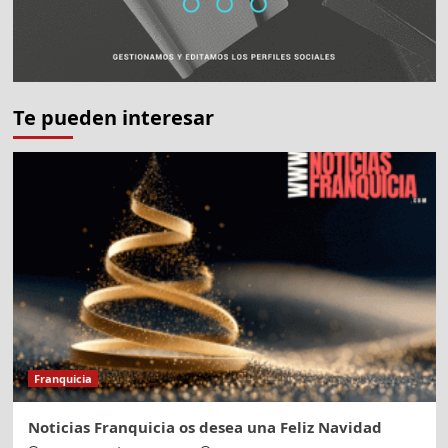
en
franquicias
Te pueden interesar
Franquicia
Noticias Franquicia os desea una Feliz Navidad