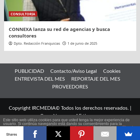
CONSULTORIA
CONNEXA lanza su red de agencias y busca
consultores
Dpto. Redacción Franquicias
1 de junio de 2025
PUBLICIDAD
Contacto/Aviso Legal
Cookies
ENTREVISTA DEL MES
REPORTAJE DEL MES
PROVEEDORES
Copyright IRCMEDIA© Todos los derechos reservados.
|
CoverNews
por AF themes.
Este sitio web utiliza cookies para que usted tenga la mejor experiencia de
usuario. Si continúa navegando está dando su consentimiento para la
aceptación de las mencionadas cookies y la aceptación de nuestra
política de
ES
cookies
, pinche el enlace para mayor información.
Shares
plugin cookies
ACEPTAR