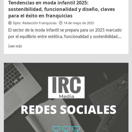
Tendencias en moda infantil 2025:
sostenibilidad, funcionalidad y diseño, claves
para el éxito en franquicias
Dpto. Redacción Franquicias
14 de mayo de 2025
El sector de la moda infantil se prepara para un 2025 marcado
por el equilibrio entre estética, funcionalidad y sostenibilidad....
Leer
Leer más
más
sobre
Tendencias
en
moda
infantil
2025:
sostenibilidad,
funcionalidad
y
diseño,
claves
para
el
éxito