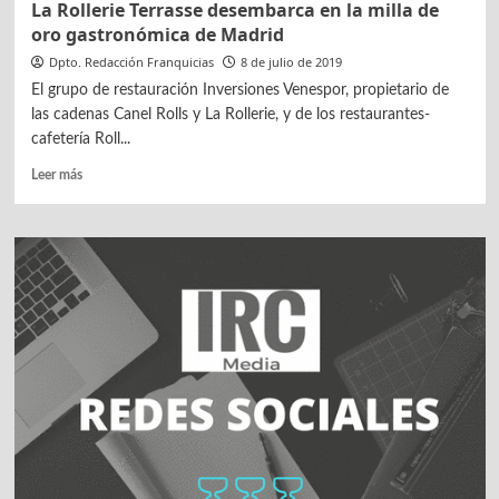
La Rollerie Terrasse desembarca en la milla de
oro gastronómica de Madrid
Dpto. Redacción Franquicias
8 de julio de 2019
El grupo de restauración Inversiones Venespor, propietario de
las cadenas Canel Rolls y La Rollerie, y de los restaurantes-
cafetería Roll...
Leer
Leer más
más
sobre
La
Rollerie
Terrasse
desembarca
en
la
milla
de
oro
gastronómica
de
Madrid