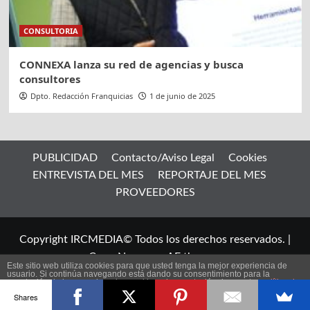
CONSULTORIA
CONNEXA lanza su red de agencias y busca
consultores
Dpto. Redacción Franquicias
1 de junio de 2025
PUBLICIDAD
Contacto/Aviso Legal
Cookies
ENTREVISTA DEL MES
REPORTAJE DEL MES
PROVEEDORES
Copyright IRCMEDIA© Todos los derechos reservados.
|
CoverNews
por AF themes.
Este sitio web utiliza cookies para que usted tenga la mejor experiencia de
usuario. Si continúa navegando está dando su consentimiento para la
aceptación de las mencionadas cookies y la aceptación de nuestra
política de
ES
cookies
, pinche el enlace para mayor información.
Shares
plugin cookies
ACEPTAR