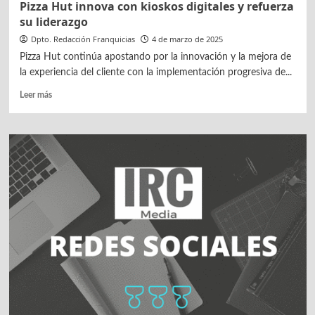
Pizza Hut innova con kioskos digitales y refuerza
su liderazgo
Dpto. Redacción Franquicias
4 de marzo de 2025
Pizza Hut continúa apostando por la innovación y la mejora de
la experiencia del cliente con la implementación progresiva de...
Leer
Leer más
más
sobre
Pizza
Hut
innova
con
kioskos
digitales
y
refuerza
su
liderazgo