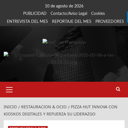
Saltar
10 de agosto de 2026
al
PUBLICIDAD
Contacto/Aviso Legal
Cookies
contenido
ENTREVISTA DEL MES
REPORTAJE DEL MES
PROVEEDORES
Menú
primario
INICIO
RESTAURACION & OCIO
PIZZA HUT INNOVA CON
KIOSKOS DIGITALES Y REFUERZA SU LIDERAZGO