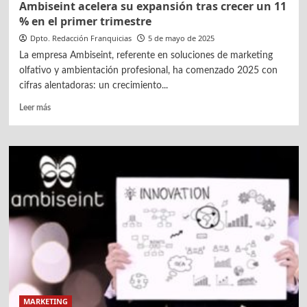
Ambiseint acelera su expansión tras crecer un 11
% en el primer trimestre
Dpto. Redacción Franquicias
5 de mayo de 2025
La empresa Ambiseint, referente en soluciones de marketing
olfativo y ambientación profesional, ha comenzado 2025 con
cifras alentadoras: un crecimiento...
Leer
Leer más
más
sobre
Ambiseint
acelera
su
expansión
tras
crecer
un
11
%
en
el
primer
MARKETING
trimestre