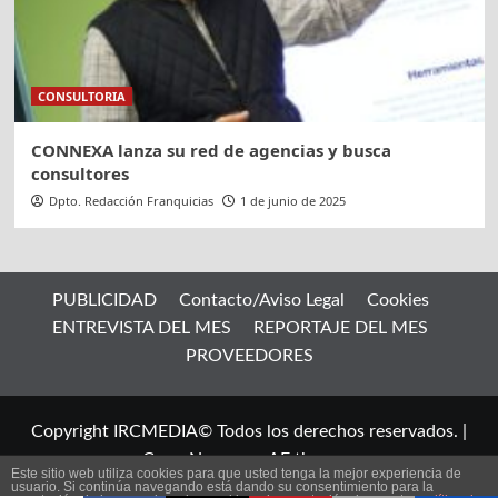
CONSULTORIA
CONNEXA lanza su red de agencias y busca
consultores
Dpto. Redacción Franquicias
1 de junio de 2025
PUBLICIDAD
Contacto/Aviso Legal
Cookies
ENTREVISTA DEL MES
REPORTAJE DEL MES
PROVEEDORES
Copyright IRCMEDIA© Todos los derechos reservados.
|
CoverNews
por AF themes.
Este sitio web utiliza cookies para que usted tenga la mejor experiencia de
usuario. Si continúa navegando está dando su consentimiento para la