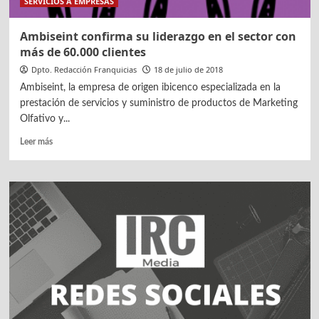
SERVICIOS A EMPRESAS
Ambiseint confirma su liderazgo en el sector con
más de 60.000 clientes
Dpto. Redacción Franquicias
18 de julio de 2018
Ambiseint, la empresa de origen ibicenco especializada en la
prestación de servicios y suministro de productos de Marketing
Olfativo y...
Leer
Leer más
más
sobre
Ambiseint
confirma
su
liderazgo
en
el
sector
con
más
de
60.000