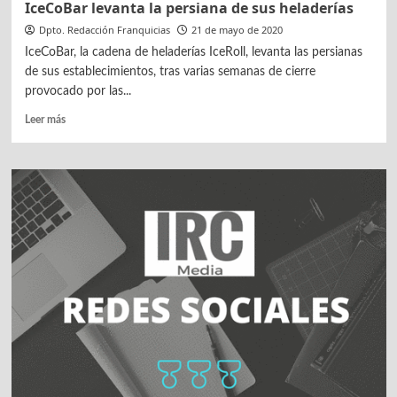
IceCoBar levanta la persiana de sus heladerías
Dpto. Redacción Franquicias
21 de mayo de 2020
IceCoBar, la cadena de heladerías IceRoll, levanta las persianas
de sus establecimientos, tras varias semanas de cierre
provocado por las...
Leer
Leer más
más
sobre
IceCoBar
levanta
la
persiana
de
sus
heladerías