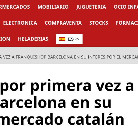
RMERCADOS
MOBILIARIO
JUGUETERIA
OCIO INF
ELECTRONICA
COMPRAVENTA
STOCKS
FORMAC
CION
HELADERIAS
ES
 VEZ A FRANQUISHOP BARCELONA EN SU INTERÉS POR EL MERC
por primera vez a
arcelona en su
 mercado catalán