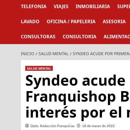
TELEFONIA
VIAJES
INMOBILIARIA
SUPE
LAVADO
OFICINA / PAPELERIA
ASESORIA
CONSULTORAS
CONSULTORIA
ALIMENTA
INICIO
SALUD MENTAL
SYNDEO ACUDE POR PRIMERA
SALUD MENTAL
Syndeo acude 
Franquishop B
interés por el
Dpto. Redacción Franquicias
18 de marzo de 2022