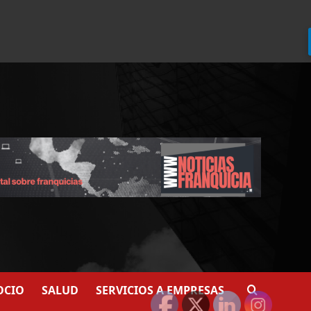
924
907
OCIO
SALUD
SERVICIOS A EMPRESAS