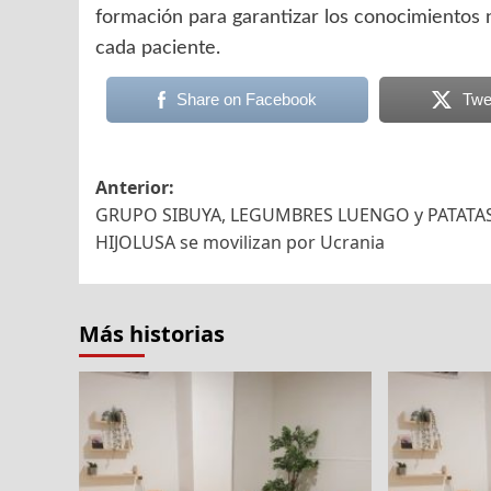
formación para garantizar los conocimientos 
cada paciente.
Share on Facebook
Twe
Navegación
Anterior:
GRUPO SIBUYA, LEGUMBRES LUENGO y PATATA
de
HIJOLUSA se movilizan por Ucrania
entradas
Más historias