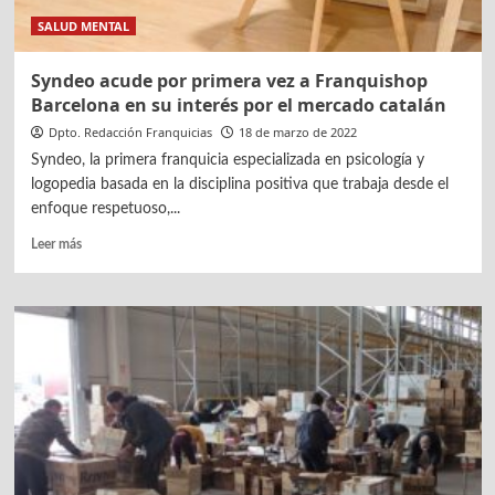
SALUD MENTAL
Syndeo acude por primera vez a Franquishop
Barcelona en su interés por el mercado catalán
Dpto. Redacción Franquicias
18 de marzo de 2022
Syndeo, la primera franquicia especializada en psicología y
logopedia basada en la disciplina positiva que trabaja desde el
enfoque respetuoso,...
Leer
Leer más
más
sobre
Syndeo
acude
por
primera
vez
a
Franquishop
Barcelona
en
su