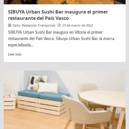
SIBUYA Urban Sushi Bar inaugura el primer
restaurante del País Vasco
Dpto. Redacción Franquicias
23 de marzo de 2022
SIBUYA Urban Sushi Bar inaugura en Vitoria el primer
restaurante del País Vasco. Sibuya Urban Sushi Bar, la marca
especializada...
Leer
Leer más
más
sobre
SIBUYA
Urban
Sushi
Bar
inaugura
el
primer
restaurante
del
País
Vasco