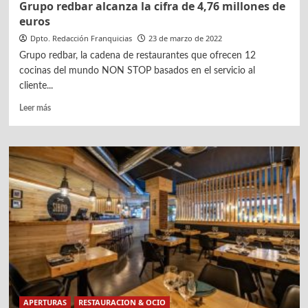
Grupo redbar alcanza la cifra de 4,76 millones de
euros
Dpto. Redacción Franquicias
23 de marzo de 2022
Grupo redbar, la cadena de restaurantes que ofrecen 12
cocinas del mundo NON STOP basados en el servicio al
cliente...
Leer
Leer más
más
sobre
Grupo
redbar
alcanza
la
cifra
de
4,76
millones
de
euros
APERTURAS
RESTAURACION & OCIO