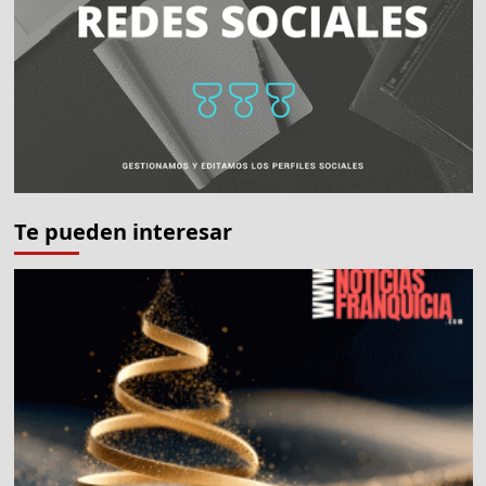
movilizan
por
Ucrania
Te pueden interesar