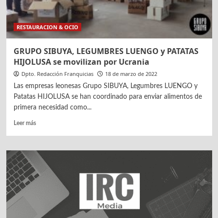
interés
por
RESTAURACION & OCIO
el
mercado
catalán
GRUPO SIBUYA, LEGUMBRES LUENGO y PATATAS
HIJOLUSA se movilizan por Ucrania
Dpto. Redacción Franquicias
18 de marzo de 2022
Las empresas leonesas Grupo SIBUYA, Legumbres LUENGO y
Patatas HIJOLUSA se han coordinado para enviar alimentos de
primera necesidad como...
Leer
Leer más
más
sobre
GRUPO
SIBUYA,
LEGUMBRES
LUENGO
y
PATATAS
HIJOLUSA
se