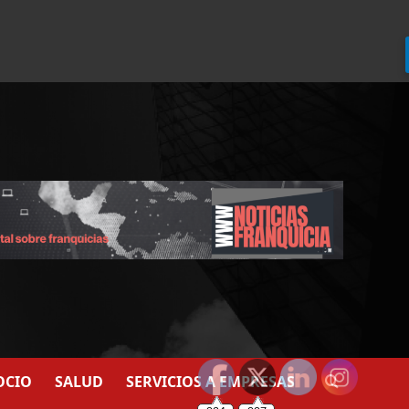
924
907
OCIO
SALUD
SERVICIOS A EMPRESAS