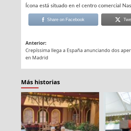
Ícona está situado en el centro comercial Nas
Share on Facebook
Twe
Navegación
Anterior:
Crepíssima llega a España anunciando dos aper
de
en Madrid
entradas
Más historias