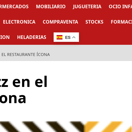
RMERCADOS
MOBILIARIO
JUGUETERIA
OCIO INF
ELECTRONICA
COMPRAVENTA
STOCKS
FORMAC
CION
HELADERIAS
ES
N EL RESTAURANTE ÍCONA
z en el
cona