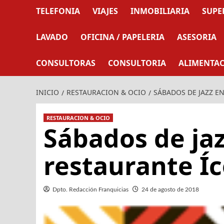
TELEFONIA
VIAJES
INMOBILIARIA
SUPE
LAVADO
OFICINA / PAPELERIA
ASESORIA
CONSULTORAS
CONSULTORIA
ALIMENTA
INICIO
RESTAURACION & OCIO
SÁBADOS DE JAZZ E
RESTAURACION & OCIO
Sábados de jaz
restaurante Í
Dpto. Redacción Franquicias
24 de agosto de 2018