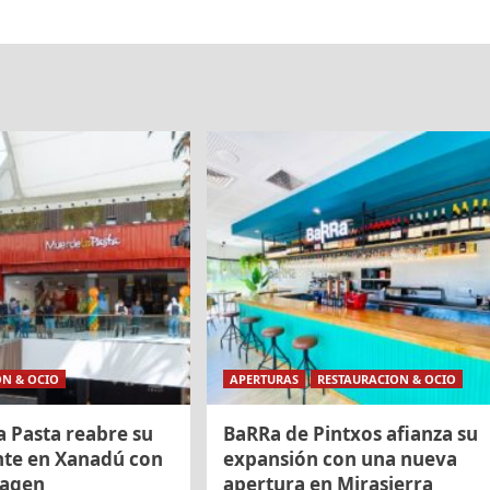
ON & OCIO
APERTURAS
RESTAURACION & OCIO
a Pasta reabre su
BaRRa de Pintxos afianza su
nte en Xanadú con
expansión con una nueva
magen
apertura en Mirasierra