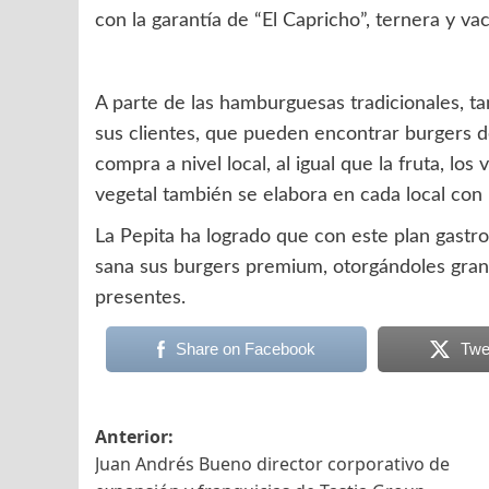
con la garantía de “El Capricho”, ternera y va
A parte de las hamburguesas tradicionales, t
sus clientes, que pueden encontrar burgers d
compra a nivel local, al igual que la fruta, l
vegetal también se elabora en cada local con 
La Pepita ha logrado que con este plan gastr
sana sus burgers premium, otorgándoles gran
presentes.
Share on Facebook
Twe
Navegación
Anterior:
Juan Andrés Bueno director corporativo de
de