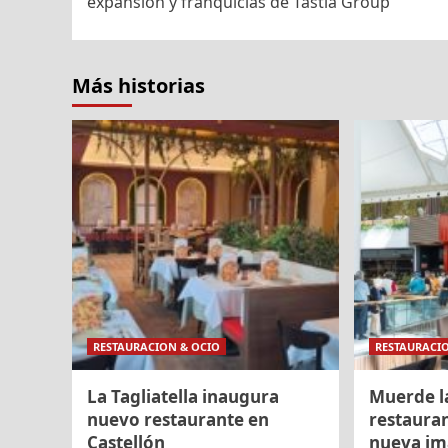
expansión y franquicias de Tastia Group
entradas
Más historias
RESTAURACION & OCIO
RESTAURACI
La Tagliatella inaugura
Muerde l
nuevo restaurante en
restaura
Castellón
nueva i