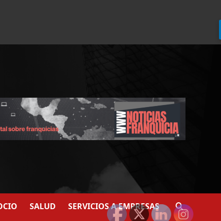
924
907
OCIO
SALUD
SERVICIOS A EMPRESAS