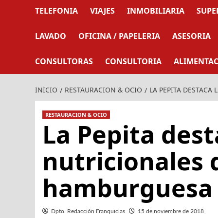
TELEFONIA
VIAJES
INMOBILIARIA
SUPE
LAVADO
OFICINA / PAPELERIA
ASESORIA
CONSULTORAS
CONSULTORIA
ALIMENTA
INICIO
RESTAURACION & OCIO
LA PEPITA DESTACA
RESTAURACION & OCIO
La Pepita dest
nutricionales 
hamburguesa
Dpto. Redacción Franquicias
15 de noviembre de 2018