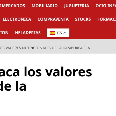
RMERCADOS
MOBILIARIO
JUGUETERIA
OCIO INF
ELECTRONICA
COMPRAVENTA
STOCKS
FORMAC
CION
HELADERIAS
ES
 LOS VALORES NUTRICIONALES DE LA HAMBURGUESA
aca los valores
de la