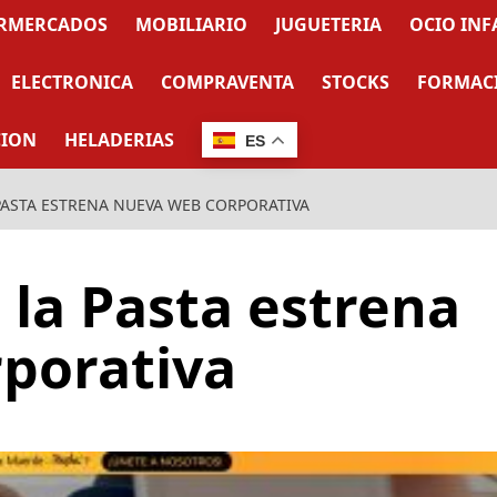
RMERCADOS
MOBILIARIO
JUGUETERIA
OCIO INF
ELECTRONICA
COMPRAVENTA
STOCKS
FORMAC
CION
HELADERIAS
ES
ASTA ESTRENA NUEVA WEB CORPORATIVA
la Pasta estrena
porativa