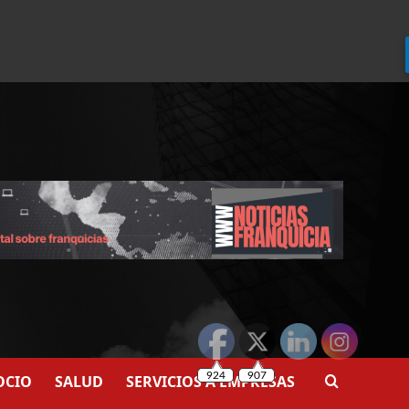
924
907
OCIO
SALUD
SERVICIOS A EMPRESAS