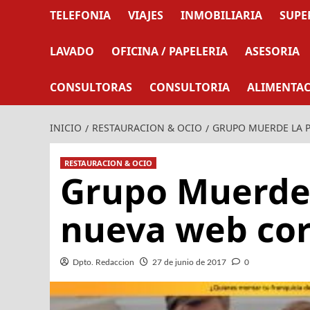
TELEFONIA
VIAJES
INMOBILIARIA
SUPE
LAVADO
OFICINA / PAPELERIA
ASESORIA
CONSULTORAS
CONSULTORIA
ALIMENTA
INICIO
RESTAURACION & OCIO
GRUPO MUERDE LA P
RESTAURACION & OCIO
Grupo Muerde 
nueva web cor
Dpto. Redaccion
27 de junio de 2017
0