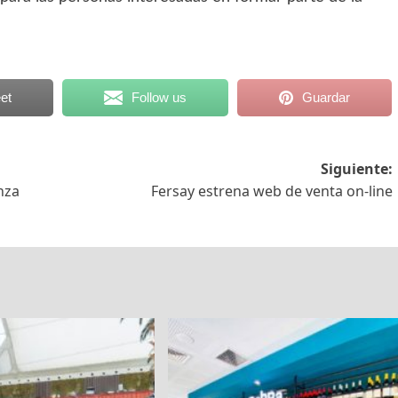
et
Follow us
Guardar
Siguiente:
nza
Fersay estrena web de venta on-line