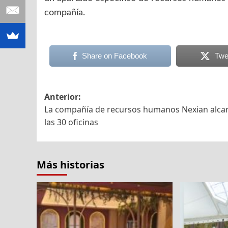
compañía.
Share on Facebook
Twe
Navegación
Anterior:
La compañía de recursos humanos Nexian alca
de
las 30 oficinas
entradas
Más historias