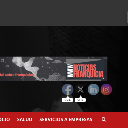
924
907
OCIO
SALUD
SERVICIOS A EMPRESAS