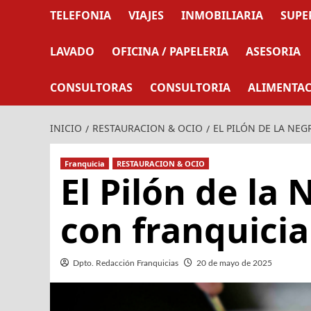
TELEFONIA
VIAJES
INMOBILIARIA
SUPE
LAVADO
OFICINA / PAPELERIA
ASESORIA
CONSULTORAS
CONSULTORIA
ALIMENTA
INICIO
RESTAURACION & OCIO
EL PILÓN DE LA NE
Franquicia
RESTAURACION & OCIO
El Pilón de la
con franquicia
Dpto. Redacción Franquicias
20 de mayo de 2025