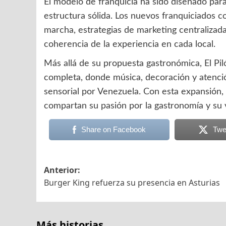
El modelo de franquicia ha sido diseñado para
estructura sólida. Los nuevos franquiciados 
marcha, estrategias de marketing centralizada
coherencia de la experiencia en cada local.
Más allá de su propuesta gastronómica, El Pil
completa, donde música, decoración y atención
sensorial por Venezuela. Con esta expansió
compartan su pasión por la gastronomía y su 
Share on Facebook
Twe
Navegación
Anterior:
Burger King refuerza su presencia en Asturias
de
entradas
Más historias