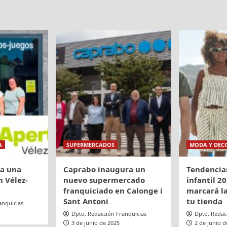
A
SUPERMERCADOS
MODA Y DEC
ra una
Caprabo inaugura un
Tendencia
 Vélez-
nuevo supermercado
infantil 20
franquiciado en Calonge i
marcará la
Sant Antoni
tu tienda
anquicias
Dpto. Redacción Franquicias
Dpto. Redac
3 de junio de 2025
2 de junio d