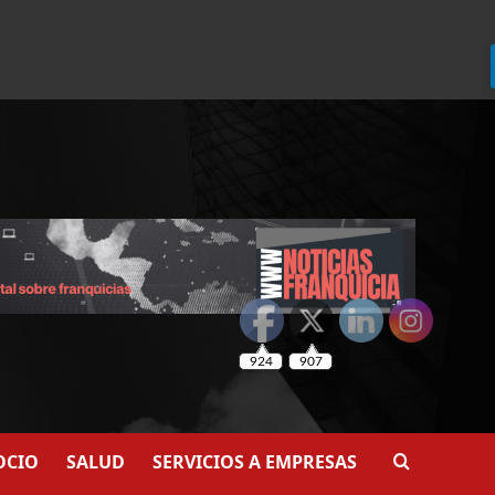
924
907
OCIO
SALUD
SERVICIOS A EMPRESAS