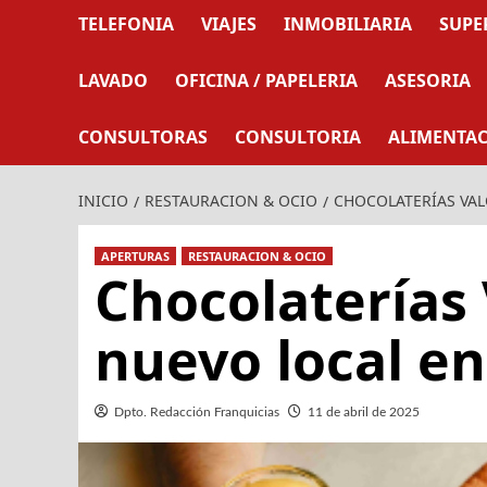
TELEFONIA
VIAJES
INMOBILIARIA
SUPE
LAVADO
OFICINA / PAPELERIA
ASESORIA
CONSULTORAS
CONSULTORIA
ALIMENTA
INICIO
RESTAURACION & OCIO
CHOCOLATERÍAS VAL
APERTURAS
RESTAURACION & OCIO
Chocolaterías
nuevo local e
Dpto. Redacción Franquicias
11 de abril de 2025