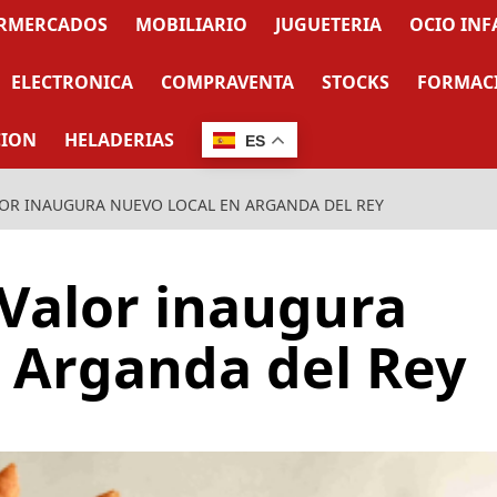
RMERCADOS
MOBILIARIO
JUGUETERIA
OCIO INF
ELECTRONICA
COMPRAVENTA
STOCKS
FORMAC
CION
HELADERIAS
ES
OR INAUGURA NUEVO LOCAL EN ARGANDA DEL REY
 Valor inaugura
n Arganda del Rey