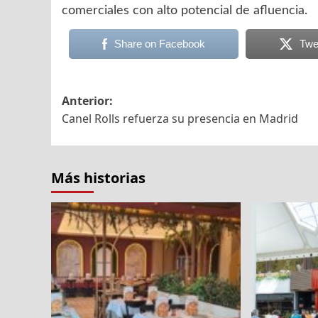
comerciales con alto potencial de afluencia.
Share on Facebook
Twe
Navegación
Anterior:
Canel Rolls refuerza su presencia en Madrid
de
entradas
Más historias