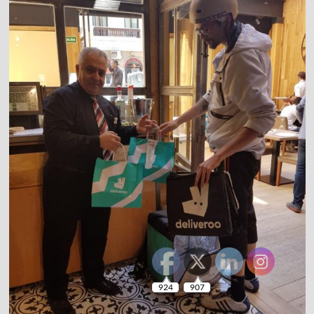
924
907