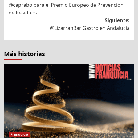
de
@caprabo para el Premio Europeo de Prevención
entradas
de Residuos
Siguiente:
@LizarranBar Gastro en Andalucía
Más historias
Franquicia