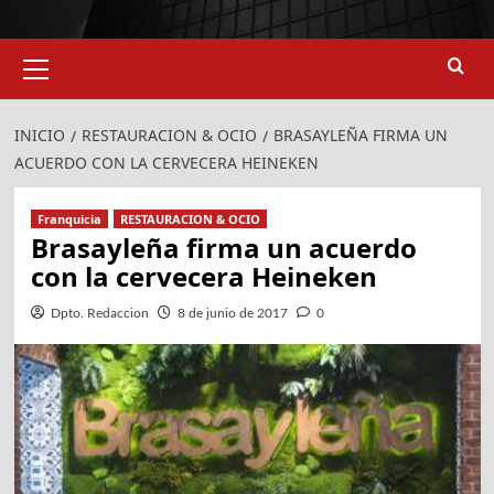
Menú
primario
INICIO
RESTAURACION & OCIO
BRASAYLEÑA FIRMA UN
ACUERDO CON LA CERVECERA HEINEKEN
Franquicia
RESTAURACION & OCIO
Brasayleña firma un acuerdo
con la cervecera Heineken
Dpto. Redaccion
8 de junio de 2017
0
924
907