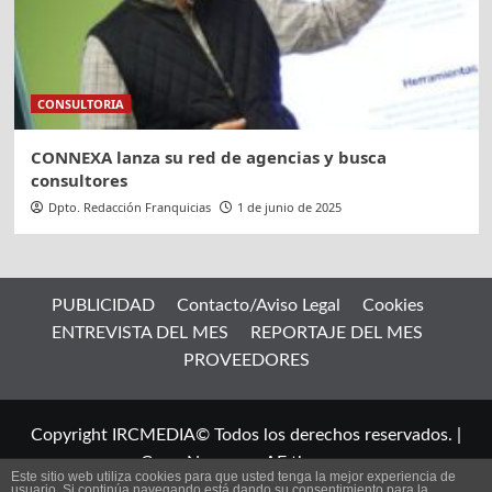
CONSULTORIA
CONNEXA lanza su red de agencias y busca
consultores
Dpto. Redacción Franquicias
1 de junio de 2025
PUBLICIDAD
Contacto/Aviso Legal
Cookies
ENTREVISTA DEL MES
REPORTAJE DEL MES
PROVEEDORES
Copyright IRCMEDIA© Todos los derechos reservados.
|
CoverNews
por AF themes.
Este sitio web utiliza cookies para que usted tenga la mejor experiencia de
usuario. Si continúa navegando está dando su consentimiento para la