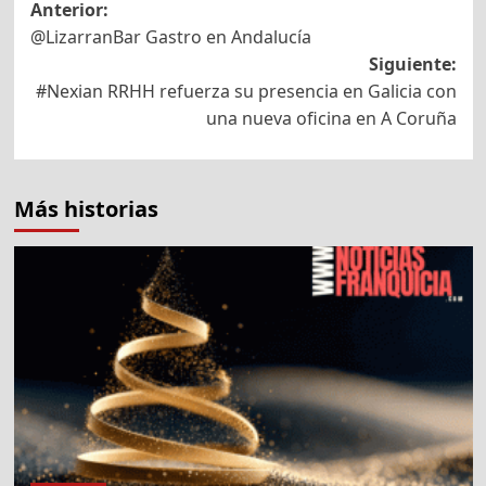
Navegación
Anterior:
@LizarranBar Gastro en Andalucía
de
Siguiente:
entradas
#Nexian RRHH refuerza su presencia en Galicia con
una nueva oficina en A Coruña
Más historias