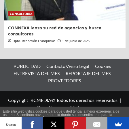
CONSULTORIA
CONNEXA lanza su red de agencias y busca
consultores
Dpto. Redacción Franquicias
1 de junio de 2025
PUBLICIDAD
Contacto/Aviso Legal
Cookies
ENTREVISTA DEL MES
REPORTAJE DEL MES
PROVEEDORES
Copyright IRCMEDIA© Todos los derechos reservados.
|
CoverNews
por AF themes.
Este sitio web utiliza cookies para que usted tenga la mejor experiencia de
usuario. Si continúa navegando está dando su consentimiento para la
aceptación de las mencionadas cookies y la aceptación de nuestra
política de
ES
cookies
, pinche el enlace para mayor información.
Shares
plugin cookies
ACEPTAR