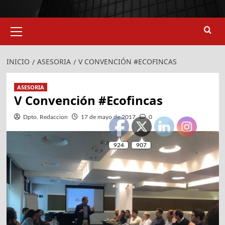
Menú
primario
INICIO
ASESORIA
V CONVENCIÓN #ECOFINCAS
ASESORIA
924
907
V Convención #Ecofincas
Dpto. Redaccion
17 de mayo de 2017
0