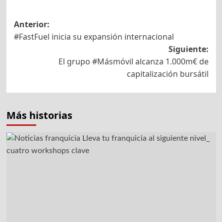
Navegación
Anterior:
#FastFuel inicia su expansión internacional
de
Siguiente:
entradas
El grupo #Másmóvil alcanza 1.000m€ de
capitalización bursátil
Más historias