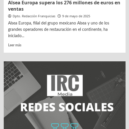
Alsea Europa supera los 276 millones de euros en
ventas
Dpto. Redacción Franquicias
9 de mayo de 2025
Alsea Europa, filial del grupo mexicano Alsea y uno de los
grandes operadores de restauración en el continente, ha
iniciado...
Leer
Leer más
más
sobre
Alsea
Europa
supera
los
276
millones
de
euros
en
ventas