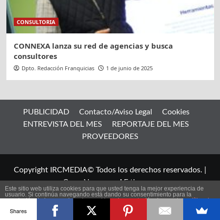
CONSULTORIA
CONNEXA lanza su red de agencias y busca
consultores
Dpto. Redacción Franquicias
1 de junio de 2025
PUBLICIDAD
Contacto/Aviso Legal
Cookies
ENTREVISTA DEL MES
REPORTAJE DEL MES
PROVEEDORES
Copyright IRCMEDIA© Todos los derechos reservados.
|
CoverNews
por AF themes.
Este sitio web utiliza cookies para que usted tenga la mejor experiencia de
usuario. Si continúa navegando está dando su consentimiento para la
aceptación de las mencionadas cookies y la aceptación de nuestra
política de
ES
cookies
, pinche el enlace para mayor información.
Shares
plugin cookies
ACEPTAR