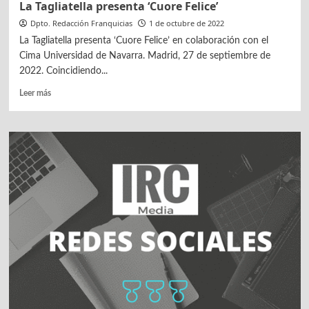
La Tagliatella presenta ‘Cuore Felice’
Dpto. Redacción Franquicias
1 de octubre de 2022
La Tagliatella presenta ‘Cuore Felice’ en colaboración con el
Cima Universidad de Navarra. Madrid, 27 de septiembre de
2022. Coincidiendo...
Leer
Leer más
más
sobre
La
Tagliatella
presenta
‘Cuore
Felice’