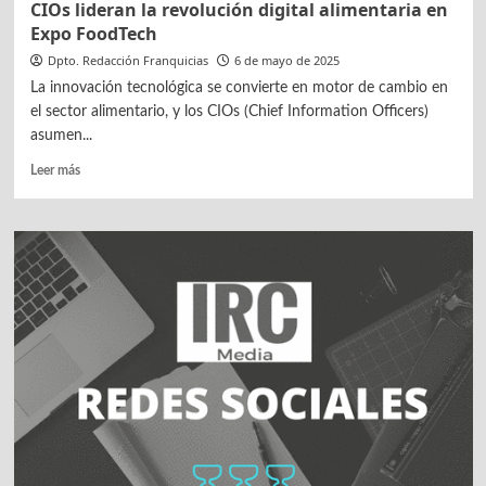
CIOs lideran la revolución digital alimentaria en
Expo FoodTech
Dpto. Redacción Franquicias
6 de mayo de 2025
La innovación tecnológica se convierte en motor de cambio en
el sector alimentario, y los CIOs (Chief Information Officers)
asumen...
Leer
Leer más
más
sobre
CIOs
lideran
la
revolución
digital
alimentaria
en
Expo
FoodTech