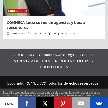
CONSULTORIA
CONNEXA lanza su red de agencias y busca
consultores
Dpto. Redacción Franquicias
1 de junio de 2025
PUBLICIDAD
Contacto/Aviso Legal
Cookies
ENTREVISTA DEL MES
REPORTAJE DEL MES
PROVEEDORES
Copyright IRCMEDIA© Todos los derechos reservados.
|
CoverNews
por AF themes.
Este sitio web utiliza cookies para que usted tenga la mejor experiencia de
usuario. Si continúa navegando está dando su consentimiento para la
aceptación de las mencionadas cookies y la aceptación de nuestra
política de
ES
cookies
, pinche el enlace para mayor información.
Shares
plugin cookies
ACEPTAR