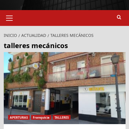
Menú
primario
INICIO
ACTUALIDAD
TALLERES MECÁNICOS
talleres mecánicos
APERTURAS
Franquicia
TALLERES