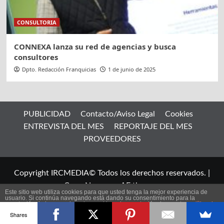
CONSULTORIA
CONNEXA lanza su red de agencias y busca
consultores
Dpto. Redacción Franquicias
1 de junio de 2025
PUBLICIDAD
Contacto/Aviso Legal
Cookies
ENTREVISTA DEL MES
REPORTAJE DEL MES
PROVEEDORES
Copyright IRCMEDIA© Todos los derechos reservados.
|
CoverNews
por AF themes.
Este sitio web utiliza cookies para que usted tenga la mejor experiencia de
usuario. Si continúa navegando está dando su consentimiento para la
aceptación de las mencionadas cookies y la aceptación de nuestra
política de
ES
cookies
, pinche el enlace para mayor información.
Shares
plugin cookies
ACEPTAR