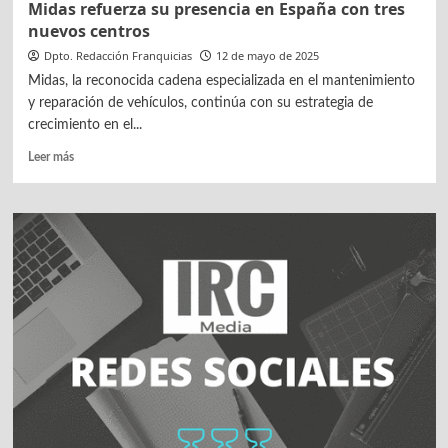
Midas refuerza su presencia en España con tres
nuevos centros
Dpto. Redacción Franquicias
12 de mayo de 2025
Midas, la reconocida cadena especializada en el mantenimiento
y reparación de vehículos, continúa con su estrategia de
crecimiento en el...
Leer
Leer más
más
sobre
Midas
refuerza
su
presencia
en
España
con
tres
nuevos
centros