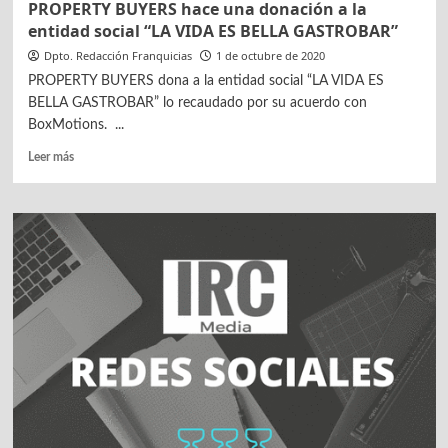
PROPERTY BUYERS hace una donación a la
entidad social “LA VIDA ES BELLA GASTROBAR”
Dpto. Redacción Franquicias
1 de octubre de 2020
PROPERTY BUYERS dona a la entidad social “LA VIDA ES
BELLA GASTROBAR” lo recaudado por su acuerdo con
BoxMotions. ...
Leer
Leer más
más
sobre
PROPERTY
BUYERS
hace
una
donación
a
la
entidad
social
“LA
VIDA
ES
BELLA