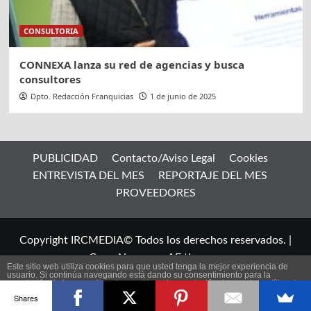
CONSULTORIA
CONNEXA lanza su red de agencias y busca
consultores
Dpto. Redacción Franquicias
1 de junio de 2025
PUBLICIDAD
Contacto/Aviso Legal
Cookies
ENTREVISTA DEL MES
REPORTAJE DEL MES
PROVEEDORES
Copyright IRCMEDIA© Todos los derechos reservados.
|
CoverNews
por AF themes.
Este sitio web utiliza cookies para que usted tenga la mejor experiencia de
usuario. Si continúa navegando está dando su consentimiento para la
aceptación de las mencionadas cookies y la aceptación de nuestra
política de
ES
cookies
, pinche el enlace para mayor información.
Shares
plugin cookies
ACEPTAR