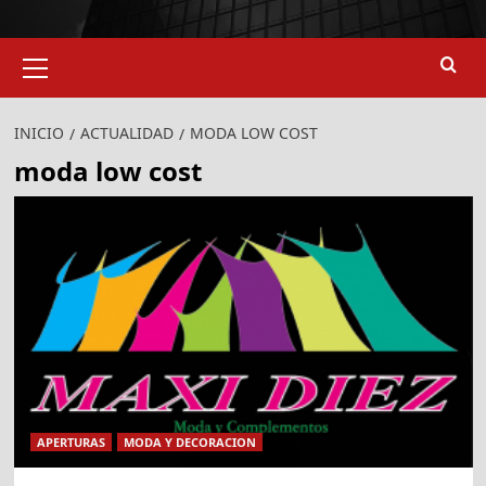
Menú
primario
INICIO
ACTUALIDAD
MODA LOW COST
moda low cost
APERTURAS
MODA Y DECORACION