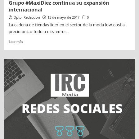
Grupo #MaxiDiez continua su expansión
internacional
Dpto. Redaccion
15 de mayo de 2017
0
La cadena de tiendas líder en el sector de la moda low cost a
precio único todo a diez euros...
Leer
Leer más
más
sobre
Grupo
#MaxiDiez
continua
su
expansión
internacional