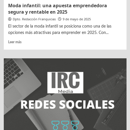
Moda infantil: una apuesta emprendedora
segura y rentable en 2025
Dpto. Redacción Franquicias
9 de mayo de 2025
El sector de la moda infantil se posiciona como una de las
opciones más atractivas para emprender en 2025. Con...
Leer
Leer más
más
sobre
Moda
infantil:
una
apuesta
emprendedora
segura
y
rentable
en
2025