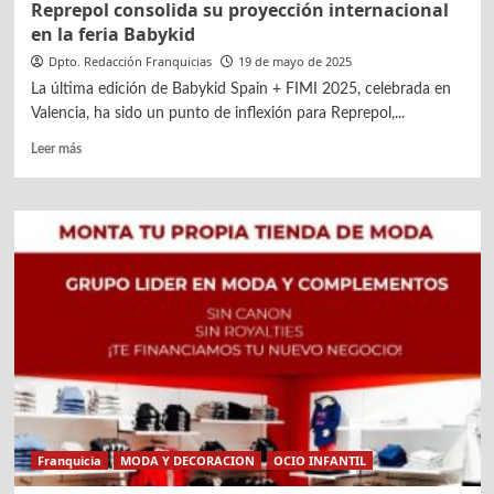
Reprepol consolida su proyección internacional
en la feria Babykid
Dpto. Redacción Franquicias
19 de mayo de 2025
La última edición de Babykid Spain + FIMI 2025, celebrada en
Valencia, ha sido un punto de inflexión para Reprepol,...
Leer
Leer más
más
sobre
Reprepol
consolida
su
proyección
internacional
en
la
feria
Babykid
Franquicia
MODA Y DECORACION
OCIO INFANTIL