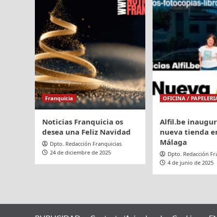
de
sus
franquiciados
Franquicia
OFICINA / PAPELERI
Noticias Franquicia os
Alfil.be inaugu
desea una Feliz Navidad
nueva tienda en
Málaga
Dpto. Redacción Franquicias
24 de diciembre de 2025
Dpto. Redacción Fr
4 de junio de 2025