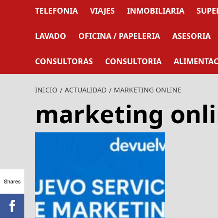
TELEFONIA
VIAJES
INMOBILIARIA
SUPE
LAVADO
OFICINA / PAPELERIA
ASESORIA
CONSULTORAS
CONSULTORIA
ALIMENTA
INICIO
ACTUALIDAD
MARKETING ONLINE
marketing onl
Shares