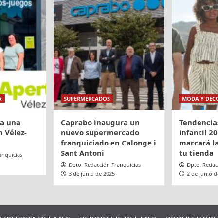
A
SUPERMERCADOS
MODA Y DEC
ra una
Caprabo inaugura un
Tendencia
 Vélez-
nuevo supermercado
infantil 20
franquiciado en Calonge i
marcará la
Sant Antoni
tu tienda
anquicias
Dpto. Redacción Franquicias
Dpto. Redac
3 de junio de 2025
2 de junio d