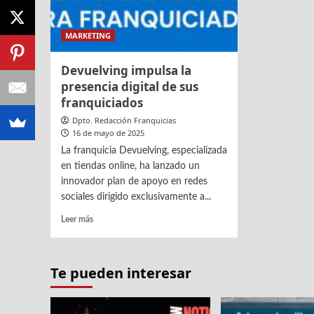
MARKETING
Devuelving impulsa la
presencia digital de sus
franquiciados
Dpto. Redacción Franquicias
16 de mayo de 2025
La franquicia Devuelving, especializada
en tiendas online, ha lanzado un
innovador plan de apoyo en redes
sociales dirigido exclusivamente a...
Leer
Leer más
más
sobre
Devuelving
Te pueden interesar
impulsa
la
presencia
digital