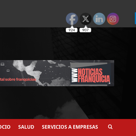
924
907
OCIO
SALUD
SERVICIOS A EMPRESAS