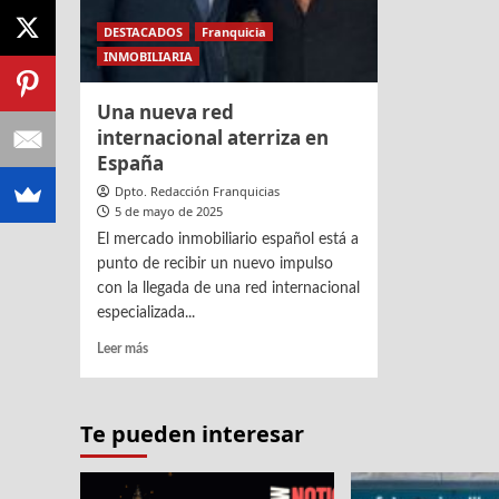
DESTACADOS
Franquicia
INMOBILIARIA
Una nueva red
internacional aterriza en
España
Dpto. Redacción Franquicias
5 de mayo de 2025
El mercado inmobiliario español está a
punto de recibir un nuevo impulso
con la llegada de una red internacional
especializada...
Leer
Leer más
más
sobre
Una
Te pueden interesar
nueva
red
internacional
aterriza