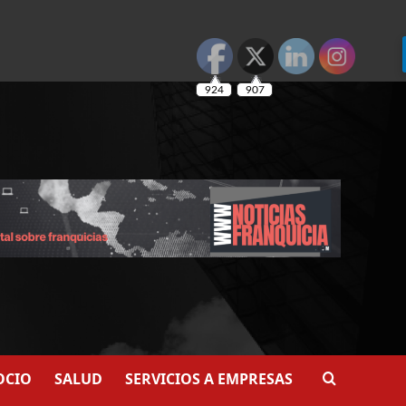
924
907
OCIO
SALUD
SERVICIOS A EMPRESAS