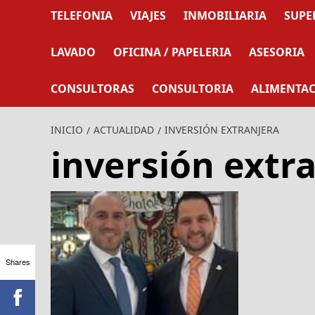
TELEFONIA
VIAJES
INMOBILIARIA
SUPE
LAVADO
OFICINA / PAPELERIA
ASESORIA
CONSULTORAS
CONSULTORIA
ALIMENTA
INICIO
ACTUALIDAD
INVERSIÓN EXTRANJERA
inversión extr
Shares