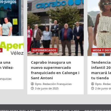
A
SUPERMERCADOS
MODA Y DEC
ra una
Caprabo inaugura un
Tendencia
 Vélez-
nuevo supermercado
infantil 20
franquiciado en Calonge i
marcará la
Sant Antoni
tu tienda
anquicias
Dpto. Redacción Franquicias
Dpto. Redac
3 de junio de 2025
2 de junio d