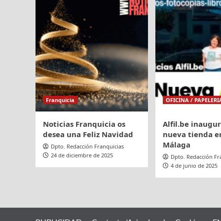
en
España
Franquicia
OFICINA / PAPELERI
Noticias Franquicia os
Alfil.be inaugu
desea una Feliz Navidad
nueva tienda en
Málaga
Dpto. Redacción Franquicias
24 de diciembre de 2025
Dpto. Redacción Fr
4 de junio de 2025