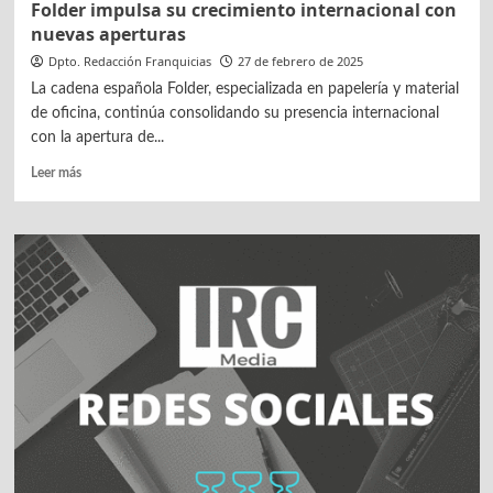
Folder impulsa su crecimiento internacional con
nuevas aperturas
Dpto. Redacción Franquicias
27 de febrero de 2025
La cadena española Folder, especializada en papelería y material
de oficina, continúa consolidando su presencia internacional
con la apertura de...
Leer
Leer más
más
sobre
Folder
impulsa
su
crecimiento
internacional
con
nuevas
aperturas