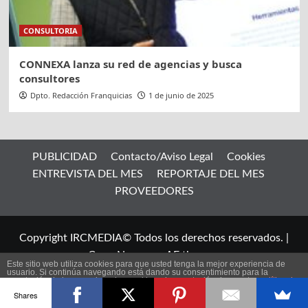
CONSULTORIA
CONNEXA lanza su red de agencias y busca
consultores
Dpto. Redacción Franquicias
1 de junio de 2025
PUBLICIDAD
Contacto/Aviso Legal
Cookies
ENTREVISTA DEL MES
REPORTAJE DEL MES
PROVEEDORES
Copyright IRCMEDIA© Todos los derechos reservados.
|
CoverNews
por AF themes.
Este sitio web utiliza cookies para que usted tenga la mejor experiencia de
usuario. Si continúa navegando está dando su consentimiento para la
aceptación de las mencionadas cookies y la aceptación de nuestra
política de
ES
cookies
, pinche el enlace para mayor información.
Shares
plugin cookies
ACEPTAR