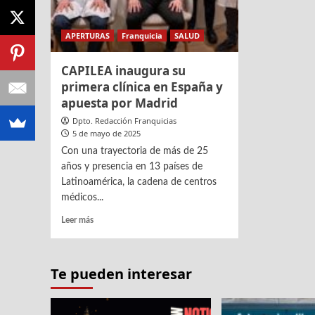
APERTURAS
Franquicia
SALUD
CAPILEA inaugura su
primera clínica en España y
apuesta por Madrid
Dpto. Redacción Franquicias
5 de mayo de 2025
Con una trayectoria de más de 25
años y presencia en 13 países de
Latinoamérica, la cadena de centros
médicos...
Leer
Leer más
más
sobre
CAPILEA
Te pueden interesar
inaugura
su
primera
clínica