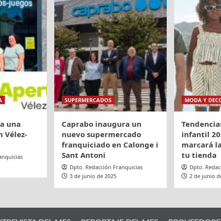
A
SUPERMERCADOS
MODA Y DEC
ra una
Caprabo inaugura un
Tendencia
 Vélez-
nuevo supermercado
infantil 20
franquiciado en Calonge i
marcará la
Sant Antoni
tu tienda
anquicias
Dpto. Redacción Franquicias
Dpto. Redac
3 de junio de 2025
2 de junio d