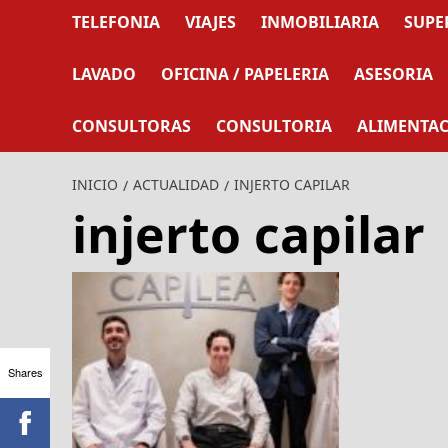
TELEFONIA
VIAJES
INMOBILIARIA
SUPE
LAVADO
OFICINA / PAPELERIA
ASESORIA
CONSULTORAS
CONSULTORIA
ALIMENTA
INICIO
ACTUALIDAD
INJERTO CAPILAR
injerto capilar
Shares