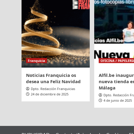
en
España
y
apuesta
por
Madrid
Franquicia
OFICINA / PAPELERI
Noticias Franquicia os
Alfil.be inaugu
desea una Feliz Navidad
nueva tienda en
Málaga
Dpto. Redacción Franquicias
24 de diciembre de 2025
Dpto. Redacción Fr
4 de junio de 2025