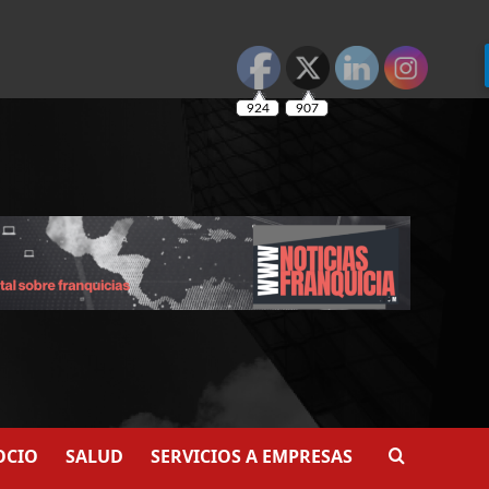
924
907
OCIO
SALUD
SERVICIOS A EMPRESAS