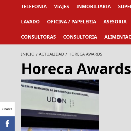
TELEFONIA
VIAJES
INMOBILIARIA
SUPE
LAVADO
OFICINA / PAPELERIA
ASESORIA
CONSULTORAS
CONSULTORIA
ALIMENTA
INICIO
ACTUALIDAD
HORECA AWARDS
Horeca Award
Shares