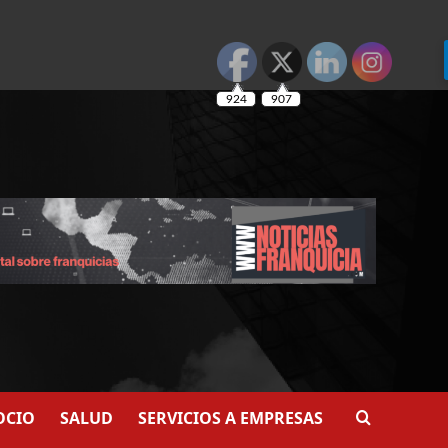
924
907
OCIO
SALUD
SERVICIOS A EMPRESAS