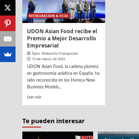
RESTAURACION & OCIO
UDON Asian Food recibe el
Premio a Mejor Desarrollo
Empresarial
Dpto. Redacción Franquicias
13 de marzo de 2025
UDON Asian Food, la cadena pionera
en gastronomía asiática en España, ha
sido reconocida en los Horeca New
Business Models...
Leer
Leer más
más
sobre
UDON
Te pueden interesar
Asian
Food
recibe
el