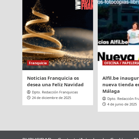
Premio
a
Mejor
Desarrollo
Empresarial
Franquicia
OFICINA / PAPELERI
Noticias Franquicia os
Alfil.be inaugu
desea una Feliz Navidad
nueva tienda en
Málaga
Dpto. Redacción Franquicias
24 de diciembre de 2025
Dpto. Redacción Fr
4 de junio de 2025