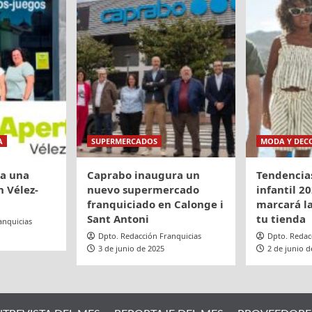
A
SUPERMERCADOS
MODA Y DEC
ra una
Caprabo inaugura un
Tendencia
 Vélez-
nuevo supermercado
infantil 20
franquiciado en Calonge i
marcará la
Sant Antoni
tu tienda
anquicias
Dpto. Redacción Franquicias
Dpto. Redac
3 de junio de 2025
2 de junio d