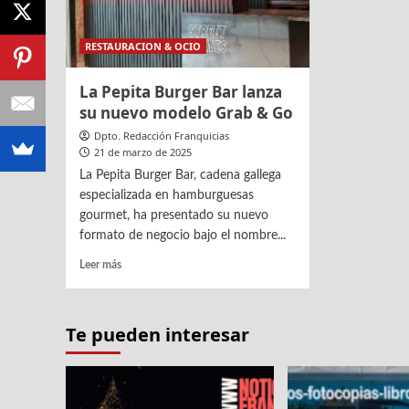
RESTAURACION & OCIO
La Pepita Burger Bar lanza
su nuevo modelo Grab & Go
Dpto. Redacción Franquicias
21 de marzo de 2025
La Pepita Burger Bar, cadena gallega
especializada en hamburguesas
gourmet, ha presentado su nuevo
formato de negocio bajo el nombre...
Leer
Leer más
más
sobre
La
Te pueden interesar
Pepita
Burger
Bar
lanza
su