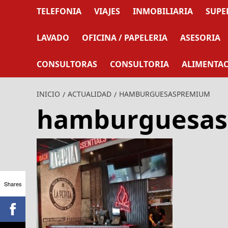
TELEFONIA
VIAJES
INMOBILIARIA
SUPE
LAVADO
OFICINA / PAPELERIA
ASESORIA
CONSULTORAS
CONSULTORIA
ALIMENTA
INICIO
ACTUALIDAD
HAMBURGUESASPREMIUM
hamburguesa
Shares