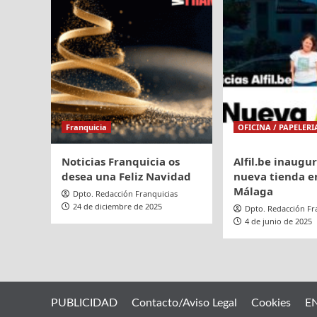
nuevo
modelo
Grab
&
Go
Franquicia
OFICINA / PAPELERI
Noticias Franquicia os
Alfil.be inaugu
desea una Feliz Navidad
nueva tienda en
Málaga
Dpto. Redacción Franquicias
24 de diciembre de 2025
Dpto. Redacción Fr
4 de junio de 2025
PUBLICIDAD
Contacto/Aviso Legal
Cookies
E