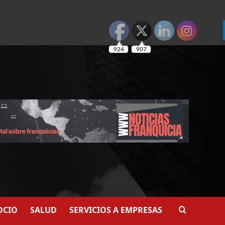
924
907
OCIO
SALUD
SERVICIOS A EMPRESAS