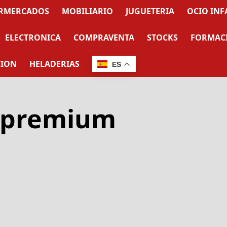
RMERCADOS
MOBILIARIO
JUGUETERIA
OCIO INF
ELECTRONICA
COMPRAVENTA
STOCKS
FORMAC
CION
HELADERIAS
ES
spremium