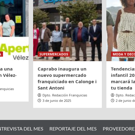
A
SUPERMERCADOS
MODA Y DEC
ra una
Caprabo inaugura un
Tendencia
 Vélez-
nuevo supermercado
infantil 20
franquiciado en Calonge i
marcará la
Sant Antoni
tu tienda
anquicias
Dpto. Redacción Franquicias
Dpto. Redac
3 de junio de 2025
2 de junio d
NTREVISTA DEL MES
REPORTAJE DEL MES
PROVEEDORE