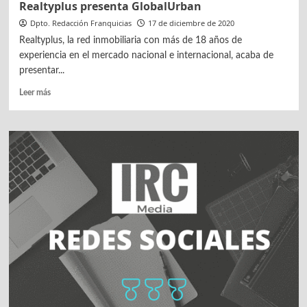
Realtyplus presenta GlobalUrban
Dpto. Redacción Franquicias
17 de diciembre de 2020
Realtyplus, la red inmobiliaria con más de 18 años de
experiencia en el mercado nacional e internacional, acaba de
presentar...
Leer
Leer más
más
sobre
Realtyplus
presenta
GlobalUrban