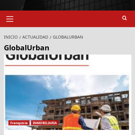
Menú
primario
INICIO
ACTUALIDAD
GLOBALURBAN
GlobalUrban
Franquicia
INMOBILIARIA